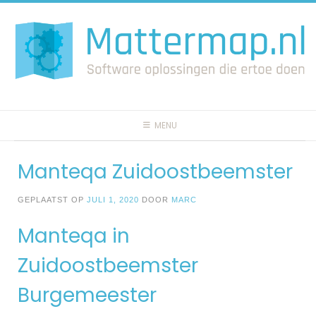
Spring
naar
inhoud
MENU
Manteqa Zuidoostbeemster
GEPLAATST OP
JULI 1, 2020
DOOR
MARC
Manteqa in
Zuidoostbeemster
Burgemeester