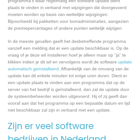
programma’s waar regelmatig een software update dient
plaats te vinden in verband met wijzigingen die doorgevoerd
moeten worden op basis van wettelijke wijzigingen.
Bijvoorbeeld bij pakketten voor loonadministraties, aangezien
de premiepercentages of andere punten wettelijk wijzigen.
In de meeste gevallen geeft het desbetreffende programma
vanzelf een melding dat er een update beschikbaar is. Op de
vraag of je deze wil installeren hoef je alleen maar op “ja” te
klikken indien je dit wil en vervolgens wordt de software
update
automatisch geïnstalleerd
. Afhankelijk van de omvang van de
update kan dit enkele minuten tot enige uren duren. Dient er
een update plaats te vinden aan een programma dat op de
server van het bedrijf is geïnstalleerd, dan zal de update door
de systeembeheerder worden uitgevoerd. Hij of zij geeft dan
vooraf aan dat het programma op een bepaalde datum en tijd
niet beschikbaar zal zijn in verband met een update.
Zijn er veel software
bedrijven in Nederland