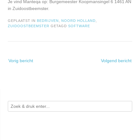
Je vind Manteqa op: Burgemeester Koopmansingel 6 1461 AN
in Zuidoostbeemster.
GEPLAATST IN
BEDRIJVEN
,
NOORD HOLLAND
,
ZUIDOOSTBEEMSTER
GETAGD
SOFTWARE
Bericht
Vorig bericht
Volgend bericht
navigatie