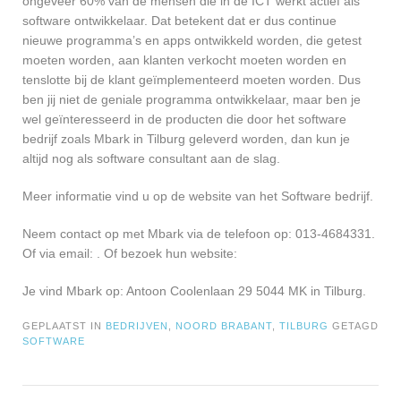
ongeveer 60% van de mensen die in de ICT werkt actief als
software ontwikkelaar. Dat betekent dat er dus continue
nieuwe programma’s en apps ontwikkeld worden, die getest
moeten worden, aan klanten verkocht moeten worden en
tenslotte bij de klant geïmplementeerd moeten worden. Dus
ben jij niet de geniale programma ontwikkelaar, maar ben je
wel geïnteresseerd in de producten die door het software
bedrijf zoals Mbark in Tilburg geleverd worden, dan kun je
altijd nog als software consultant aan de slag.
Meer informatie vind u op de website van het Software bedrijf.
Neem contact op met Mbark via de telefoon op: 013-4684331.
Of via email:
. Of bezoek hun website:
Je vind Mbark op: Antoon Coolenlaan 29 5044 MK in Tilburg.
GEPLAATST IN
BEDRIJVEN
,
NOORD BRABANT
,
TILBURG
GETAGD
SOFTWARE