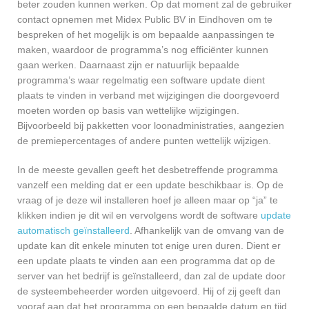
beter zouden kunnen werken. Op dat moment zal de gebruiker
contact opnemen met Midex Public BV in Eindhoven om te
bespreken of het mogelijk is om bepaalde aanpassingen te
maken, waardoor de programma’s nog efficiënter kunnen
gaan werken. Daarnaast zijn er natuurlijk bepaalde
programma’s waar regelmatig een software update dient
plaats te vinden in verband met wijzigingen die doorgevoerd
moeten worden op basis van wettelijke wijzigingen.
Bijvoorbeeld bij pakketten voor loonadministraties, aangezien
de premiepercentages of andere punten wettelijk wijzigen.
In de meeste gevallen geeft het desbetreffende programma
vanzelf een melding dat er een update beschikbaar is. Op de
vraag of je deze wil installeren hoef je alleen maar op “ja” te
klikken indien je dit wil en vervolgens wordt de software
update
automatisch geïnstalleerd
. Afhankelijk van de omvang van de
update kan dit enkele minuten tot enige uren duren. Dient er
een update plaats te vinden aan een programma dat op de
server van het bedrijf is geïnstalleerd, dan zal de update door
de systeembeheerder worden uitgevoerd. Hij of zij geeft dan
vooraf aan dat het programma op een bepaalde datum en tijd