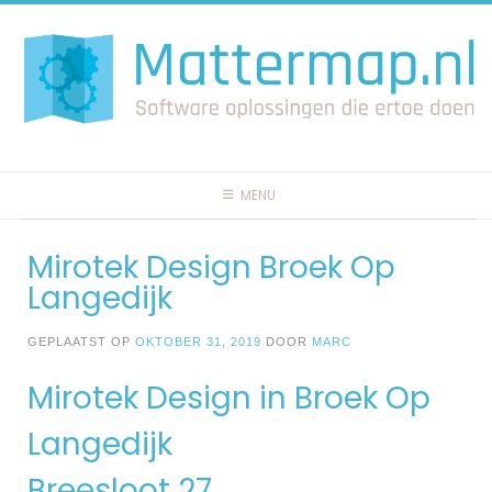
Spring
naar
inhoud
MENU
Mirotek Design Broek Op
Langedijk
GEPLAATST OP
OKTOBER 31, 2019
DOOR
MARC
Mirotek Design in Broek Op
Langedijk
Breesloot 27