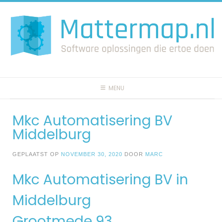
Spring
naar
inhoud
MENU
Mkc Automatisering BV
Middelburg
GEPLAATST OP
NOVEMBER 30, 2020
DOOR
MARC
Mkc Automatisering BV in
Middelburg
Grootmede 93