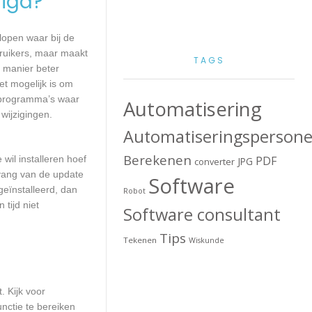
igd?
lopen waar bij de
ruikers, maar maakt
TAGS
e manier beter
t mogelijk is om
 programma’s waar
Automatisering
wijzigingen.
Automatiseringspersone
Berekenen
wil installeren hoef
PDF
JPG
converter
mvang van de update
Software
geïnstalleerd, dan
Robot
tijd niet
Software consultant
Tips
Tekenen
Wiskunde
. Kijk voor
nctie te bereiken