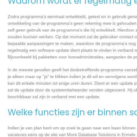
Waarom wordt er regelmatig 
Zodra programma’s eenmaal ontwikkeld, getest en in gebruik genome
ontwikkeling van de programma’s geen rekening mee is gehouden.
zelf geen gebruik van de programma’s die hij ontwikkelt. Hierdoor z
zouden kunnen werken. Op dat moment zal de gebruiker contact o
bepaalde aanpassingen te maken, waardoor de programma’s nog ef
regelmatig een software update dient plaats te vinden in verband 
Bijvoorbeeld bij pakketten voor loonadministraties, aangezien de p
In de meeste gevallen geeft het desbetreffende programma vanzelf 
je alleen maar op “ja” te klikken indien je dit wil en vervolgens wor
kan dit enkele minuten tot enige uren duren. Dient er een update p
zal de update door de systeembeheerder worden uitgevoerd. Hij of
beschikbaar zal zijn in verband met een update.
Welke functies zijn er binnen 
Indien je van plan bent om op zoek te gaan naar een baan binnen ee
vacatures eens op de site van More Database Solutions in Ermelo In