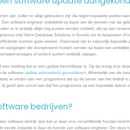
een software update aangekond
n zijn, zullen er altijd gebruikers zijn die tegen bepaalde punten aan
 Een software engineer ontwikkelt op basis van de wensen van de geb
ullen er in praktijk altijd nog punten worden ontdekt, die op een ander
pnemen met More Database Solutions in Ermelo om te bespreken of he
ficiënter kunnen gaan werken. Daarnaast zijn er natuurlijk bepaalde
met wijzigingen die doorgevoerd moeten worden op basis van wettelijke 
remiepercentages of andere punten wettelijk wijzigen.
een melding dat er een update beschikbaar is. Op de vraag of je deze 
dt de software
update automatisch geïnstalleerd
. Afhankelijk van de o
laats te vinden aan een programma dat op de server van het bedrijf is 
 zij geeft dan vooraf aan dat het programma op een bepaalde datum en 
software bedrijven?
n software bedrijf, dan kan je daar voor verschillende functies terecht
 eerste instantie is daar de functie van software engineer. Om deze fu