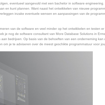
 volgen, eventueel aangevuld met een bachelor in software engineering.
t gaan en kunt plannen. Want naast het ontwikkelen van nieuwe programm
 overleggen inzake eventuele wensen en aanpassingen van de programm
mmeren van de software en veel minder op het ontwikkelen en testen er
heb je nog de software consultant van More Database Solutions in Ermel
’s aan bedrijven. Op basis van de behoeften van een onderneming kan 
men om je te adviseren over de meest geschikte programmatuur voor j