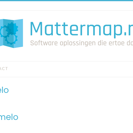
ACT
lo
rmelo