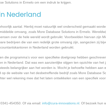
se Solutions in Ermelo om een indruk te krijgen.
 in Nederland
 behoorlijk aantal. Hierbij moet natuurlijk wel onderscheid gemaakt word
emiddelde omvang, zoals More Database Solutions in Ermelo. Wereldwij
nsen over de hele wereld wordt gebruikt. Voorbeelden hiervan zijn Mi
are bedrijven die van een redelijk grote omvang zijn, aangezien zij bij
ccountantskantoren in Nederland worden gebruikt.
rijven die programma’s voor een specifieke doelgroep hebben geschrev
n in Nederland. Dat was een aanzienlijke stijgen ten opzichte van het j
T steeds belangrijker aan het worden is. Mocht je behoefte hebben aa
rd op de website van het desbetreffende bedrijf zoals More Database So
chter wel rekening mee dat het laten ontwikkelen van een specifiek vo
 0341-454350. Of via email:
info@cura-innovations.nl
. Of bezoek hun w