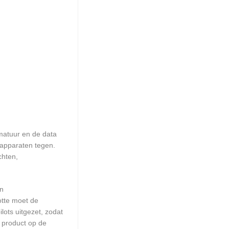
matuur en de data
 apparaten tegen.
chten,
en
otte moet de
ots uitgezet, zodat
 product op de