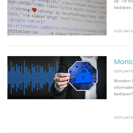
op: Of mai
bedrijven,
GEPLAATS
Moni
GEPLAAT
Monidorr 
informati
bedrijven
GEPLAATS