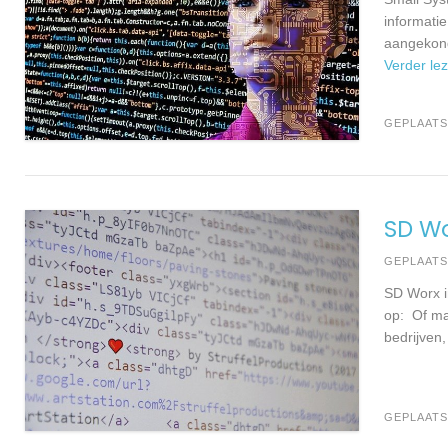
informati
aangekond
Verder le
GEPLAATS
SD W
GEPLAAT
SD Worx i
op: Of mai
bedrijven,
GEPLAATS