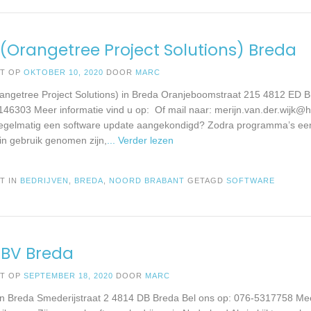
(Orangetree Project Solutions) Breda
ST OP
OKTOBER 10, 2020
DOOR
MARC
ngetree Project Solutions) in Breda Oranjeboomstraat 215 4812 ED B
146303 Meer informatie vind u op: Of mail naar:
merijn.van.der.wijk@h
regelmatig een software update aangekondigd? Zodra programma’s ee
 in gebruik genomen zijn,
... Verder lezen
T IN
BEDRIJVEN
,
BREDA
,
NOORD BRABANT
GETAGD
SOFTWARE
 BV Breda
ST OP
SEPTEMBER 18, 2020
DOOR
MARC
in Breda Smederijstraat 2 4814 DB Breda Bel ons op: 076-5317758 Mee