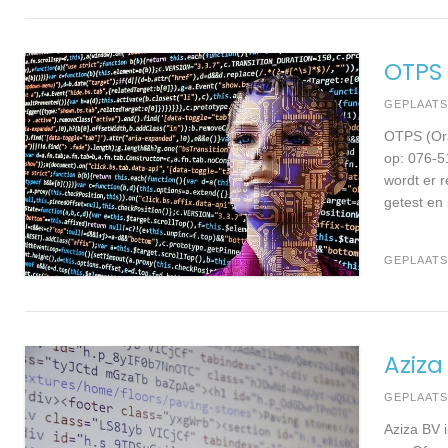
OTPS 
GEPLAAT
OTPS (Ora
op: 076-5
wordt er 
getest en
GEPLAATS
Aziza
GEPLAAT
Aziza BV 