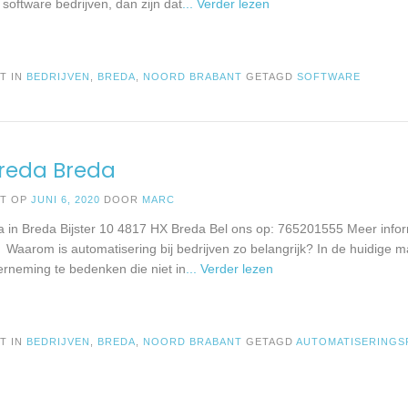
 software bedrijven, dan zijn dat
... Verder lezen
T IN
BEDRIJVEN
,
BREDA
,
NOORD BRABANT
GETAGD
SOFTWARE
Breda Breda
ST OP
JUNI 6, 2020
DOOR
MARC
 in Breda Bijster 10 4817 HX Breda Bel ons op: 765201555 Meer infor
 Waarom is automatisering bij bedrijven zo belangrijk? In de huidige m
rneming te bedenken die niet in
... Verder lezen
T IN
BEDRIJVEN
,
BREDA
,
NOORD BRABANT
GETAGD
AUTOMATISERINGS