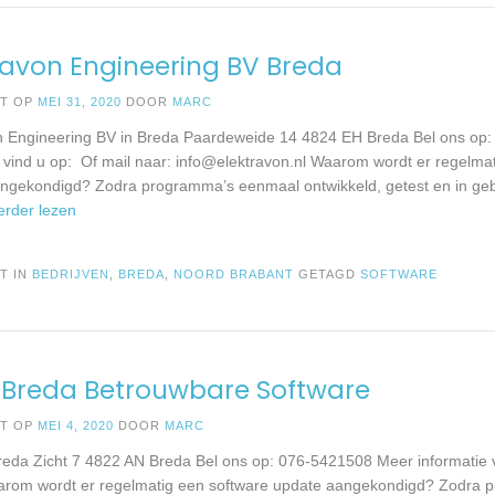
ravon Engineering BV Breda
ST OP
MEI 31, 2020
DOOR
MARC
n Engineering BV in Breda Paardeweide 14 4824 EH Breda Bel ons op
e vind u op: Of mail naar:
info@elektravon.nl
Waarom wordt er regelmat
ngekondigd? Zodra programma’s eenmaal ontwikkeld, getest en in geb
Verder lezen
T IN
BEDRIJVEN
,
BREDA
,
NOORD BRABANT
GETAGD
SOFTWARE
 Breda Betrouwbare Software
ST OP
MEI 4, 2020
DOOR
MARC
reda Zicht 7 4822 AN Breda Bel ons op: 076-5421508 Meer informatie v
rom wordt er regelmatig een software update aangekondigd? Zodra 