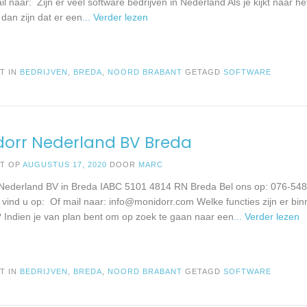
l naar: Zijn er veel software bedrijven in Nederland Als je kijkt naar he
 dan zijn dat er een
... Verder lezen
T IN
BEDRIJVEN
,
BREDA
,
NOORD BRABANT
GETAGD
SOFTWARE
dorr Nederland BV Breda
ST OP
AUGUSTUS 17, 2020
DOOR
MARC
Nederland BV in Breda IABC 5101 4814 RN Breda Bel ons op: 076-54
e vind u op: Of mail naar:
info@monidorr.com
Welke functies zijn er bi
? Indien je van plan bent om op zoek te gaan naar een
... Verder lezen
T IN
BEDRIJVEN
,
BREDA
,
NOORD BRABANT
GETAGD
SOFTWARE