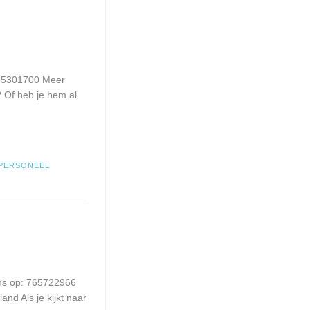
765301700 Meer
? Of heb je hem al
PERSONEEL
ons op: 765722966
and Als je kijkt naar