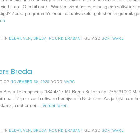
e vind u op: Of mail naar: Waarom wordt er regelmatig een software u
igd? Zodra programma’s eenmaal ontwikkeld, getest en in gebruik gen
zen
T IN
BEDRIJVEN
,
BREDA
,
NOORD BRABANT
GETAGD
SOFTWARE
orx Breda
ST OP
NOVEMBER 30, 2020
DOOR
MARC
n Breda Teteringsedijk 184 4817 ML Breda Bel ons op: 765231000 Meer
l naar: Zijn er veel software bedrijven in Nederland Als je kijkt naar he
 dan zijn dat er een
... Verder lezen
T IN
BEDRIJVEN
,
BREDA
,
NOORD BRABANT
GETAGD
SOFTWARE