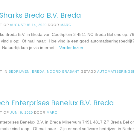
Sharks Breda B.V. Breda
ST OP
AUGUSTUS 14, 2020
DOOR
MARC
ks Breda B.V. in Breda van Coothplein 3 4811 NC Breda Bel ons op: 
e vind u op: Of mail naar: Hoe vind je een goed automatiseringsbedrijf
Natuurlijk kun je via internet
... Verder lezen
T IN
BEDRIJVEN
,
BREDA
,
NOORD BRABANT
GETAGD
AUTOMATISERINGS
ech Enterprises Benelux B.V. Breda
ST OP
JUNI 9, 2020
DOOR
MARC
Enterprises Benelux B.V. in Breda Minervum 7491 4817 ZP Breda Bel 
matie vind u op: Of mail naar: Zijn er veel software bedrijven in Nederl