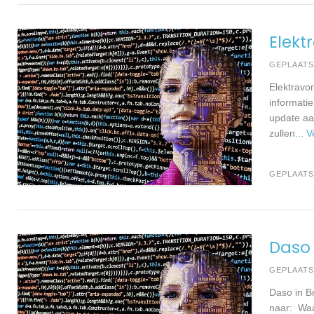
Elekt
GEPLAAT
Elektravo
informati
update aa
zullen
... 
GEPLAATS
Daso
GEPLAAT
Daso in B
naar: Waa