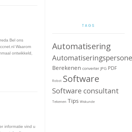
TAGS
reda Bel ons
Automatisering
ccnet.nl
Waarom
nmaal ontwikkeld,
Automatiseringspersone
Berekenen
PDF
converter
JPG
Software
Robot
Software consultant
Tips
Tekenen
Wiskunde
r informatie vind u