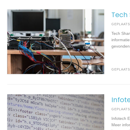
Tech 
GEPLAAT
Tech Shar
informati
gevonden. 
GEPLAATS
Infot
GEPLAAT
Infotech 
Meer infor