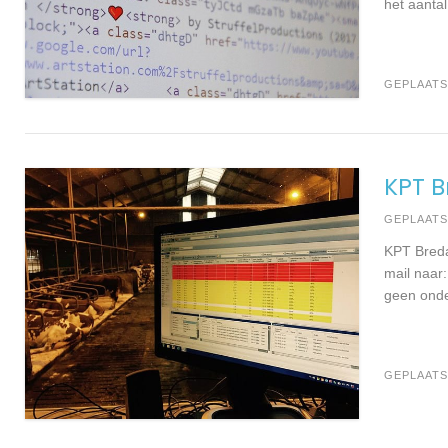
het aantal
GEPLAATS
KPT 
GEPLAAT
KPT Breda
mail naar:
geen onde
GEPLAATS