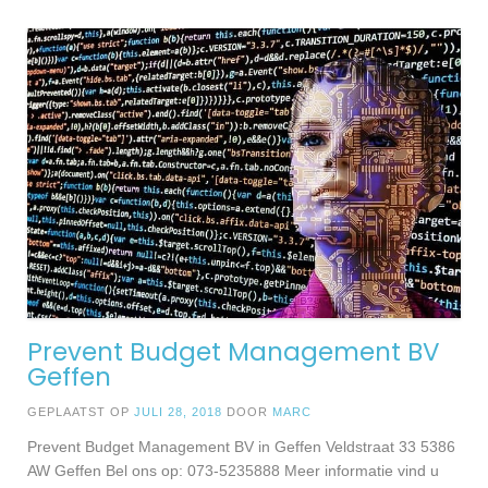
Prevent Budget Management BV
Geffen
GEPLAATST OP
JULI 28, 2018
DOOR
MARC
Prevent Budget Management BV in Geffen Veldstraat 33 5386
AW Geffen Bel ons op: 073-5235888 Meer informatie vind u