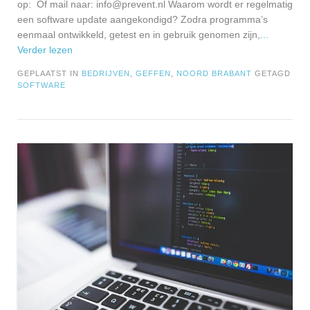
op: Of mail naar:
info@prevent.nl
Waarom wordt er regelmatig
een software update aangekondigd? Zodra programma’s
eenmaal ontwikkeld, getest en in gebruik genomen zijn,
...
Verder lezen
GEPLAATST IN
BEDRIJVEN
,
GEFFEN
,
NOORD BRABANT
GETAGD
SOFTWARE