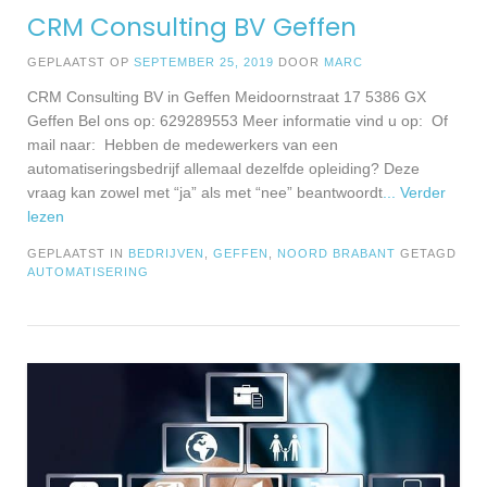
CRM Consulting BV Geffen
GEPLAATST OP
SEPTEMBER 25, 2019
DOOR
MARC
CRM Consulting BV in Geffen Meidoornstraat 17 5386 GX
Geffen Bel ons op: 629289553 Meer informatie vind u op: Of
mail naar: Hebben de medewerkers van een
automatiseringsbedrijf allemaal dezelfde opleiding? Deze
vraag kan zowel met “ja” als met “nee” beantwoordt
... Verder
lezen
GEPLAATST IN
BEDRIJVEN
,
GEFFEN
,
NOORD BRABANT
GETAGD
AUTOMATISERING