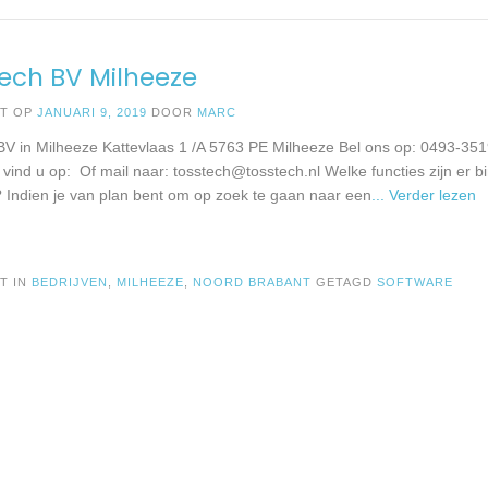
ech BV Milheeze
ST OP
JANUARI 9, 2019
DOOR
MARC
BV in Milheeze Kattevlaas 1 /A 5763 PE Milheeze Bel ons op: 0493-35
e vind u op: Of mail naar:
tosstech@tosstech.nl
Welke functies zijn er b
? Indien je van plan bent om op zoek te gaan naar een
... Verder lezen
T IN
BEDRIJVEN
,
MILHEEZE
,
NOORD BRABANT
GETAGD
SOFTWARE