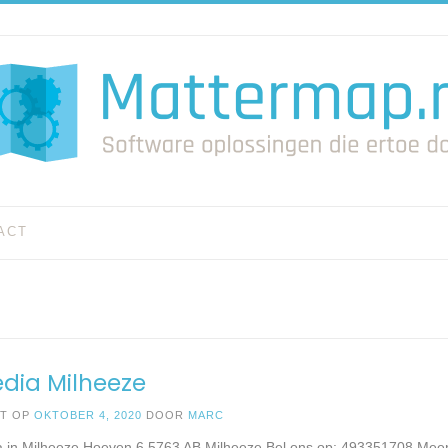
ACT
edia Milheeze
ST OP
OKTOBER 4, 2020
DOOR
MARC
 in Milheeze Hoeven 6 5763 AB Milheeze Bel ons op: 493351708 Meer 