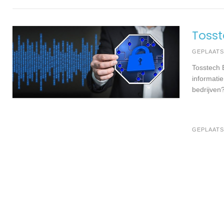
Tosst
GEPLAAT
Tosstech 
informati
bedrijven
GEPLAATS