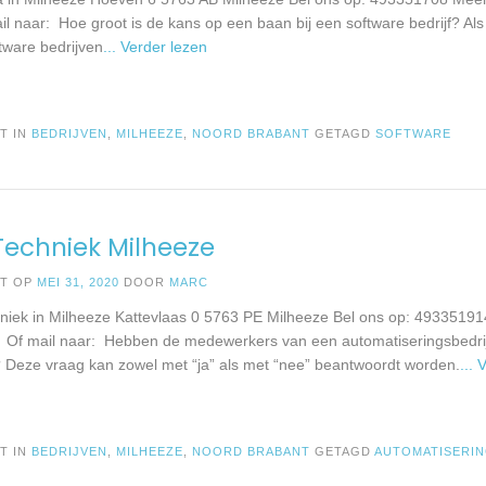
l naar: Hoe groot is de kans op een baan bij een software bedrijf? Als j
tware bedrijven
... Verder lezen
T IN
BEDRIJVEN
,
MILHEEZE
,
NOORD BRABANT
GETAGD
SOFTWARE
echniek Milheeze
ST OP
MEI 31, 2020
DOOR
MARC
iek in Milheeze Kattevlaas 0 5763 PE Milheeze Bel ons op: 49335191
: Of mail naar: Hebben de medewerkers van een automatiseringsbedrij
? Deze vraag kan zowel met “ja” als met “nee” beantwoordt worden.
...
T IN
BEDRIJVEN
,
MILHEEZE
,
NOORD BRABANT
GETAGD
AUTOMATISERI