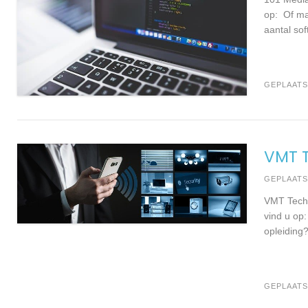
op: Of mai
aantal sof
GEPLAATS
VMT T
GEPLAAT
VMT Techn
vind u op
opleiding
GEPLAATS