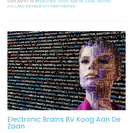
GEPLAATST IN
BEDRIJVEN
,
KOOG AAN DE ZAAN
,
NOORD
HOLLAND
GETAGD
AUTOMATISERING
Electronic Brains BV Koog Aan De
Zaan