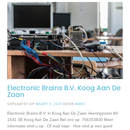
Electronic Brains B.V. Koog Aan De
Zaan
GEPLAATST OP
MAART 5, 2019
DOOR
MARC
Electronic Brains B.V. in Koog Aan De Zaan Veeringzoom 84
1541 SE Koog Aan De Zaan Bel ons op: 756353830 Meer
informatie vind u op: Of mail naar: Hoe vind je een goed