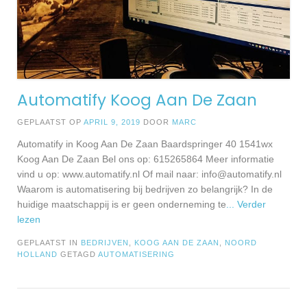
Automatify Koog Aan De Zaan
GEPLAATST OP
APRIL 9, 2019
DOOR
MARC
Automatify in Koog Aan De Zaan Baardspringer 40 1541wx
Koog Aan De Zaan Bel ons op: 615265864 Meer informatie
vind u op: www.automatify.nl Of mail naar:
info@automatify.nl
Waarom is automatisering bij bedrijven zo belangrijk? In de
huidige maatschappij is er geen onderneming te
... Verder
lezen
GEPLAATST IN
BEDRIJVEN
,
KOOG AAN DE ZAAN
,
NOORD
HOLLAND
GETAGD
AUTOMATISERING