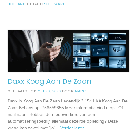
HOLLAND
GETAGD
SOFTWARE
Daxx Koog Aan De Zaan
GEPLAATST OP
MEI 23, 2020
DOOR
MARC
Daxx in Koog Aan De Zaan Lagendijk 3 1541 KA Koog Aan De
Zaan Bel ons op: 756559655 Meer informatie vind u op: Of
mail naar: Hebben de medewerkers van een
automatiseringsbedrijf allemaal dezelfde opleiding? Deze
vraag kan zowel met “ja”
... Verder lezen