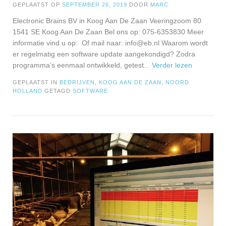
GEPLAATST OP
SEPTEMBER 26, 2019
DOOR
MARC
Electronic Brains BV in Koog Aan De Zaan Veeringzoom 80
1541 SE Koog Aan De Zaan Bel ons op: 075-6353830 Meer
informatie vind u op: Of mail naar:
info@eb.nl
Waarom wordt
er regelmatig een software update aangekondigd? Zodra
programma’s eenmaal ontwikkeld, getest
... Verder lezen
GEPLAATST IN
BEDRIJVEN
,
KOOG AAN DE ZAAN
,
NOORD
HOLLAND
GETAGD
SOFTWARE