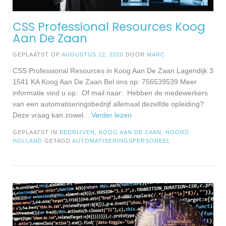
CSS Professional Resources Koog
Aan De Zaan
GEPLAATST OP
AUGUSTUS 12, 2020
DOOR
MARC
CSS Professional Resources in Koog Aan De Zaan Lagendijk 3
1541 KA Koog Aan De Zaan Bel ons op: 756539539 Meer
informatie vind u op: Of mail naar: Hebben de medewerkers
van een automatiseringsbedrijf allemaal dezelfde opleiding?
Deze vraag kan zowel
... Verder lezen
GEPLAATST IN
BEDRIJVEN
,
KOOG AAN DE ZAAN
,
NOORD
HOLLAND
GETAGD
AUTOMATISERINGSPERSONEEL