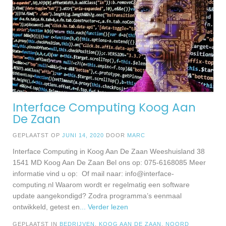
Interface Computing Koog Aan
De Zaan
GEPLAATST OP
JUNI 14, 2020
DOOR
MARC
Interface Computing in Koog Aan De Zaan Weeshuisland 38
1541 MD Koog Aan De Zaan Bel ons op: 075-6168085 Meer
informatie vind u op: Of mail naar:
info@interface-
computing.nl
Waarom wordt er regelmatig een software
update aangekondigd? Zodra programma’s eenmaal
ontwikkeld, getest en
... Verder lezen
GEPLAATST IN
BEDRIJVEN
,
KOOG AAN DE ZAAN
,
NOORD