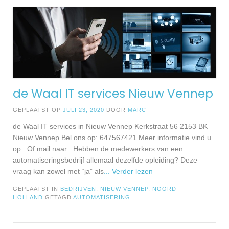
de Waal IT services Nieuw Vennep
GEPLAATST OP
JULI 23, 2020
DOOR
MARC
de Waal IT services in Nieuw Vennep Kerkstraat 56 2153 BK
Nieuw Vennep Bel ons op: 647567421 Meer informatie vind u
op: Of mail naar: Hebben de medewerkers van een
automatiseringsbedrijf allemaal dezelfde opleiding? Deze
vraag kan zowel met “ja” als
... Verder lezen
GEPLAATST IN
BEDRIJVEN
,
NIEUW VENNEP
,
NOORD
HOLLAND
GETAGD
AUTOMATISERING