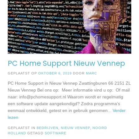
PC Home Support Nieuw Vennep
GEPLAATST OP
OKTOBER 6, 2019
DOOR
MARC
PC Home Support in Nieuw Vennep Zwattingburen 66 2151 ZL
Nieuw Vennep Bel ons op: Meer informatie vind u op: Of mail
naar:
info@pchomesupport.nl
Waarom wordt er regelmatig
een software update aangekondigd? Zodra programma’s
eenmaal ontwikkeld, getest en in gebruik genomen
... Verder
lezen
GEPLAATST IN
BEDRIJVEN
,
NIEUW VENNEP
,
NOORD
HOLLAND
GETAGD
SOFTWARE