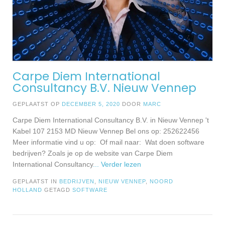
Carpe Diem International
Consultancy B.V. Nieuw Vennep
GEPLAATST OP
DECEMBER 5, 2020
DOOR
MARC
Carpe Diem International Consultancy B.V. in Nieuw Vennep 't
Kabel 107 2153 MD Nieuw Vennep Bel ons op: 252622456
Meer informatie vind u op: Of mail naar: Wat doen software
bedrijven? Zoals je op de website van Carpe Diem
International Consultancy
... Verder lezen
GEPLAATST IN
BEDRIJVEN
,
NIEUW VENNEP
,
NOORD
HOLLAND
GETAGD
SOFTWARE