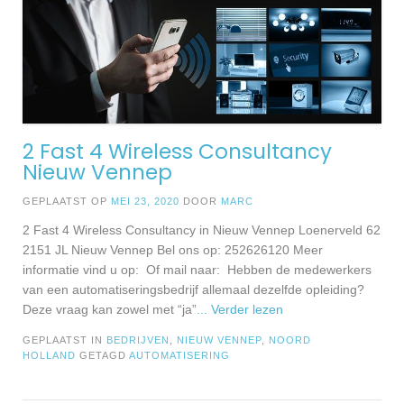
2 Fast 4 Wireless Consultancy
Nieuw Vennep
GEPLAATST OP
MEI 23, 2020
DOOR
MARC
2 Fast 4 Wireless Consultancy in Nieuw Vennep Loenerveld 62
2151 JL Nieuw Vennep Bel ons op: 252626120 Meer
informatie vind u op: Of mail naar: Hebben de medewerkers
van een automatiseringsbedrijf allemaal dezelfde opleiding?
Deze vraag kan zowel met “ja”
... Verder lezen
GEPLAATST IN
BEDRIJVEN
,
NIEUW VENNEP
,
NOORD
HOLLAND
GETAGD
AUTOMATISERING