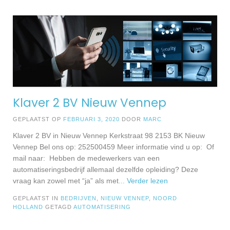
Klaver 2 BV Nieuw Vennep
GEPLAATST OP
FEBRUARI 3, 2020
DOOR
MARC
Klaver 2 BV in Nieuw Vennep Kerkstraat 98 2153 BK Nieuw
Vennep Bel ons op: 252500459 Meer informatie vind u op: Of
mail naar: Hebben de medewerkers van een
automatiseringsbedrijf allemaal dezelfde opleiding? Deze
vraag kan zowel met “ja” als met
... Verder lezen
GEPLAATST IN
BEDRIJVEN
,
NIEUW VENNEP
,
NOORD
HOLLAND
GETAGD
AUTOMATISERING