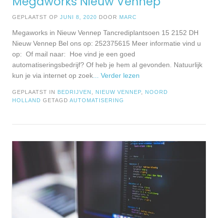
Megaworks Nieuw Vennep
GEPLAATST OP
JUNI 8, 2020
DOOR
MARC
Megaworks in Nieuw Vennep Tancrediplantsoen 15 2152 DH
Nieuw Vennep Bel ons op: 252375615 Meer informatie vind u
op: Of mail naar: Hoe vind je een goed
automatiseringsbedrijf? Of heb je hem al gevonden. Natuurlijk
kun je via internet op zoek
... Verder lezen
GEPLAATST IN
BEDRIJVEN
,
NIEUW VENNEP
,
NOORD
HOLLAND
GETAGD
AUTOMATISERING