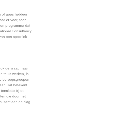
en of apps hebben
aar er voor, toen
n een programma dat
national Consultancy
van een specifiek
 ook de vraag naar
n thuis werken, is
lle beroepsgroepen
aar. Dat betekent
enslotte bij de
ten die door het
sultant aan de slag.