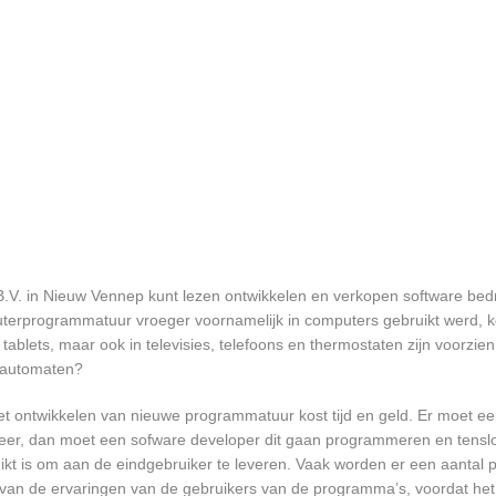
B.V. in Nieuw Vennep kunt lezen ontwikkelen en verkopen software bedr
terprogrammatuur vroeger voornamelijk in computers gebruikt werd, k
tablets, maar ook in televisies, telefoons en thermostaten zijn voorzie
rautomaten?
et ontwikkelen van nieuwe programmatuur kost tijd en geld. Er moet e
er, dan moet een sofware developer dit gaan programmeren en tensl
 is om aan de eindgebruiker te leveren. Vaak worden er een aantal pil
an de ervaringen van de gebruikers van de programma’s, voordat het