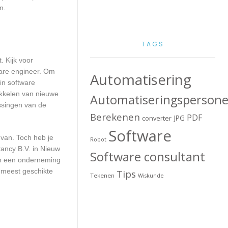
n.
TAGS
. Kijk voor
ware engineer. Om
Automatisering
in software
ikkelen van nieuwe
Automatiseringspersone
ssingen van de
Berekenen
PDF
JPG
converter
Software
 van. Toch heb je
Robot
tancy B.V. in Nieuw
Software consultant
van een onderneming
 meest geschikte
Tips
Tekenen
Wiskunde