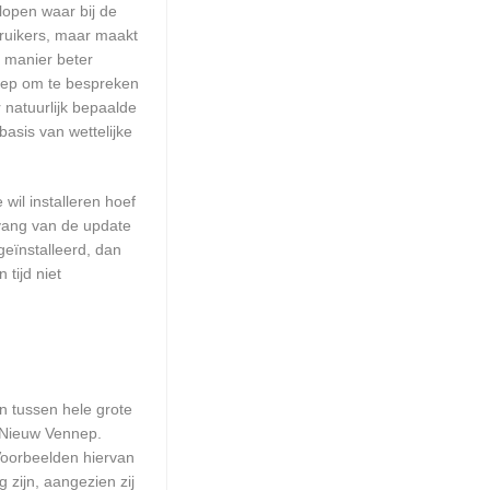
lopen waar bij de
ruikers, maar maakt
e manier beter
nep om te bespreken
natuurlijk bepaalde
asis van wettelijke
wil installeren hoef
mvang van de update
geïnstalleerd, dan
tijd niet
en tussen hele grote
n Nieuw Vennep.
Voorbeelden hiervan
 zijn, aangezien zij