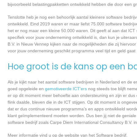
bijvoorbeeld belastingpakketten ontwikkeld hebben die door een g
Tenslotte heb je nog een behoorlijk aantal kleinere software bed
ontwikkeld. Eind 2019 waren er maar liefst 75.000 software bedrijve
het er nog maar een kleine 50.000 waren. Dit geeft al aan dat IC
specifiek voor jouw onderneming ontwikkeld is, dan kun je uiteraa
B.V. in Nieuw Vennep kijken naar de mogelijkheden die zij hiervoo
voor jouw onderneming geschikt programma veel tijd en geld gaat 
Hoe groot is de kans op een ba
Als je kijkt naar het aantal software bedrijven in Nederland en de
goed opgeleide en
gemotiveerde ICT’ers
nog steeds toe blijft nem
er op dit moment meer behoefte aan ondersteuning en zijn er dus 
flink daalde, bleven die in de ICT stijgen. Op dit moment is ongev
dat er dus continue nieuwe programma’s en apps ontwikkeld worde
klant geïmplementeerd moeten worden. Dus ben jij niet de geniale
software bedrijf zoals Carpe Diem International Consultancy B.V. i
Meer informatie vind u op de website van het Software bedrijf.