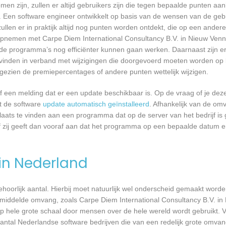
n zijn, zullen er altijd gebruikers zijn die tegen bepaalde punten aan
 Een software engineer ontwikkelt op basis van de wensen van de geb
ullen er in praktijk altijd nog punten worden ontdekt, die op een ander
opnemen met Carpe Diem International Consultancy B.V. in Nieuw Ven
e programma’s nog efficiënter kunnen gaan werken. Daarnaast zijn er 
vinden in verband met wijzigingen die doorgevoerd moeten worden op b
angezien de premiepercentages of andere punten wettelijk wijzigen.
een melding dat er een update beschikbaar is. Op de vraag of je deze 
dt de software
update automatisch geïnstalleerd
. Afhankelijk van de o
laats te vinden aan een programma dat op de server van het bedrijf is 
 zij geeft dan vooraf aan dat het programma op een bepaalde datum en 
 in Nederland
 behoorlijk aantal. Hierbij moet natuurlijk wel onderscheid gemaakt word
gemiddelde omvang, zoals Carpe Diem International Consultancy B.V. i
p hele grote schaal door mensen over de hele wereld wordt gebruikt. 
 aantal Nederlandse software bedrijven die van een redelijk grote omvang