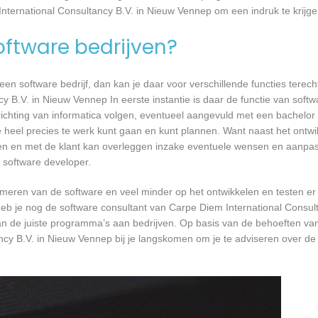
International Consultancy B.V. in Nieuw Vennep om een indruk te krijge
software bedrijven?
n software bedrijf, dan kan je daar voor verschillende functies terecht
y B.V. in Nieuw Vennep In eerste instantie is daar de functie van soft
richting van informatica volgen, eventueel aangevuld met een bachelor 
je heel precies te werk kunt gaan en kunt plannen. Want naast het ontw
sten en met de klant kan overleggen inzake eventuele wensen en aanpa
 software developer.
mmeren van de software en veel minder op het ontwikkelen en testen er
heb je nog de software consultant van Carpe Diem International Consul
van de juiste programma’s aan bedrijven. Op basis van de behoeften 
ncy B.V. in Nieuw Vennep bij je langskomen om je te adviseren over de