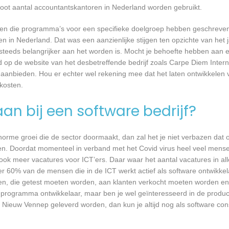
root aantal accountantskantoren in Nederland worden gebruikt.
rijven die programma’s voor een specifieke doelgroep hebben geschrev
n in Nederland. Dat was een aanzienlijke stijgen ten opzichte van het j
T steeds belangrijker aan het worden is. Mocht je behoefte hebben aa
rd op de website van het desbetreffende bedrijf zoals Carpe Diem Inter
r aanbieden. Hou er echter wel rekening mee dat het laten ontwikkelen 
kosten.
an bij een software bedrijf?
 enorme groei die de sector doormaakt, dan zal het je niet verbazen dat
en. Doordat momenteel in verband met het Covid virus heel veel mense
ook meer vacatures voor ICT’ers. Daar waar het aantal vacatures in a
eer 60% van de mensen die in de ICT werkt actief als software ontwikkel
n, die getest moeten worden, aan klanten verkocht moeten worden en t
 programma ontwikkelaar, maar ben je wel geïnteresseerd in de produc
n Nieuw Vennep geleverd worden, dan kun je altijd nog als software con