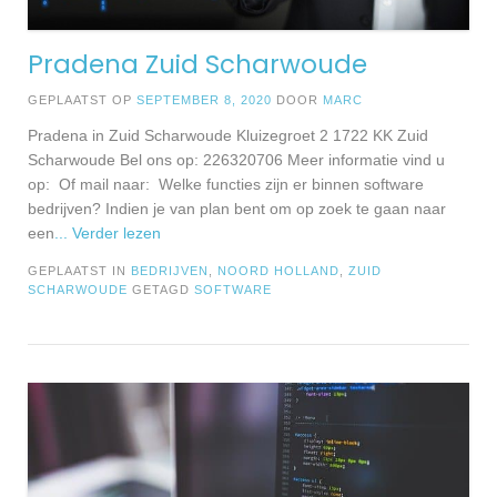
Pradena Zuid Scharwoude
GEPLAATST OP
SEPTEMBER 8, 2020
DOOR
MARC
Pradena in Zuid Scharwoude Kluizegroet 2 1722 KK Zuid
Scharwoude Bel ons op: 226320706 Meer informatie vind u
op: Of mail naar: Welke functies zijn er binnen software
bedrijven? Indien je van plan bent om op zoek te gaan naar
een
... Verder lezen
GEPLAATST IN
BEDRIJVEN
,
NOORD HOLLAND
,
ZUID
SCHARWOUDE
GETAGD
SOFTWARE