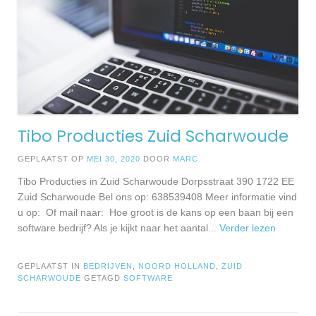
Tibo Producties Zuid Scharwoude
GEPLAATST OP
MEI 30, 2020
DOOR
MARC
Tibo Producties in Zuid Scharwoude Dorpsstraat 390 1722 EE
Zuid Scharwoude Bel ons op: 638539408 Meer informatie vind
u op: Of mail naar: Hoe groot is de kans op een baan bij een
software bedrijf? Als je kijkt naar het aantal
... Verder lezen
GEPLAATST IN
BEDRIJVEN
,
NOORD HOLLAND
,
ZUID
SCHARWOUDE
GETAGD
SOFTWARE