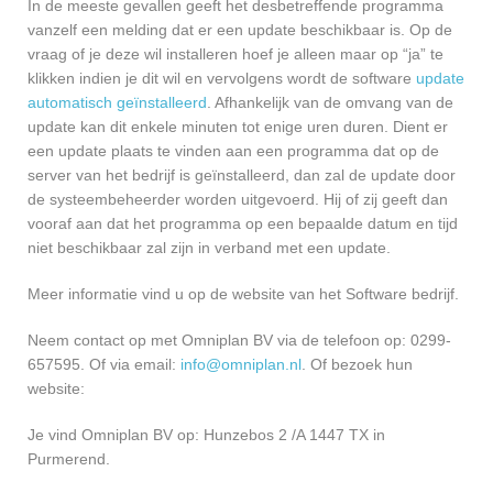
In de meeste gevallen geeft het desbetreffende programma
vanzelf een melding dat er een update beschikbaar is. Op de
vraag of je deze wil installeren hoef je alleen maar op “ja” te
klikken indien je dit wil en vervolgens wordt de software
update
automatisch geïnstalleerd
. Afhankelijk van de omvang van de
update kan dit enkele minuten tot enige uren duren. Dient er
een update plaats te vinden aan een programma dat op de
server van het bedrijf is geïnstalleerd, dan zal de update door
de systeembeheerder worden uitgevoerd. Hij of zij geeft dan
vooraf aan dat het programma op een bepaalde datum en tijd
niet beschikbaar zal zijn in verband met een update.
Meer informatie vind u op de website van het Software bedrijf.
Neem contact op met Omniplan BV via de telefoon op: 0299-
657595. Of via email:
info@omniplan.nl
. Of bezoek hun
website:
Je vind Omniplan BV op: Hunzebos 2 /A 1447 TX in
Purmerend.