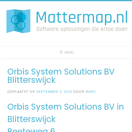
Spring
naar
inhoud
MENU
Orbis System Solutions BV
Blitterswijck
GEPLAATST OP
SEPTEMBER 3, 2019
DOOR
MARC
Orbis System Solutions BV in
Blitterswijck
Beeteweg 6