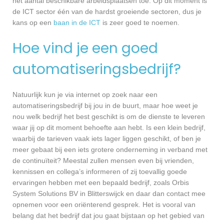
het aantal beschikbare arbeidsplaatsen toe. Op dit moment is
de ICT sector één van de hardst groeiende sectoren, dus je
kans op een
baan in de ICT
is zeer goed te noemen.
Hoe vind je een goed
automatiseringsbedrijf?
Natuurlijk kun je via internet op zoek naar een
automatiseringsbedrijf bij jou in de buurt, maar hoe weet je
nou welk bedrijf het best geschikt is om de dienste te leveren
waar jij op dit moment behoefte aan hebt. Is een klein bedrijf,
waarbij de tarieven vaak iets lager liggen geschikt, of ben je
meer gebaat bij een iets grotere onderneming in verband met
de continuïteit? Meestal zullen mensen even bij vrienden,
kennissen en collega’s informeren of zij toevallig goede
ervaringen hebben met een bepaald bedrijf, zoals Orbis
System Solutions BV in Blitterswijck en daar dan contact mee
opnemen voor een oriënterend gesprek. Het is vooral van
belang dat het bedrijf dat jou gaat bijstaan op het gebied van