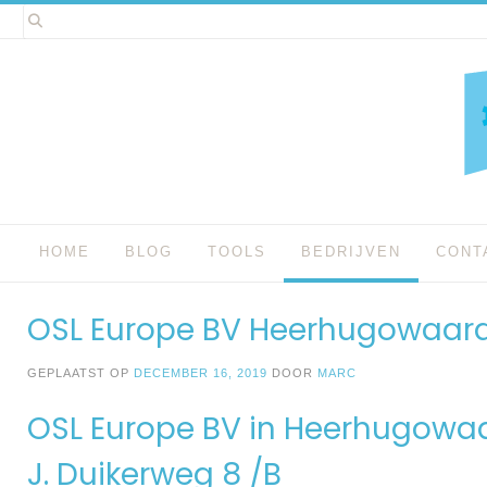
Spring
naar
inhoud
HOME
BLOG
TOOLS
BEDRIJVEN
CONT
OSL Europe BV Heerhugowaar
GEPLAATST OP
DECEMBER 16, 2019
DOOR
MARC
OSL Europe BV in Heerhugowa
J. Duikerweg 8 /B