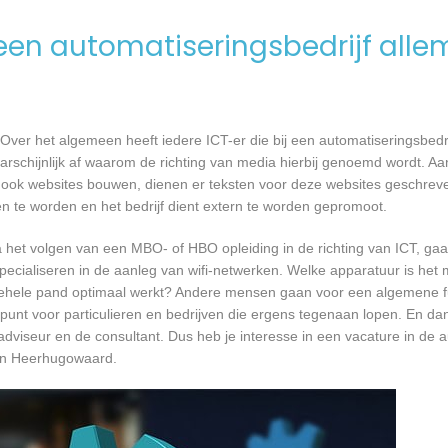
en automatiseringsbedrijf alle
Over het algemeen heeft iedere ICT-er die bij een automatiseringsbed
waarschijnlijk af waarom de richting van media hierbij genoemd wordt. 
ook websites bouwen, dienen er teksten voor deze websites geschrev
en te worden en het bedrijf dient extern te worden gepromoot.
a het volgen van een MBO- of HBO opleiding in de richting van ICT, g
pecialiseren in de aanleg van wifi-netwerken. Welke apparatuur is het 
et gehele pand optimaal werkt? Andere mensen gaan voor een algemene f
unt voor particulieren en bedrijven die ergens tegenaan lopen. En dan 
 adviseur en de consultant. Dus heb je interesse in een vacature in de a
in Heerhugowaard.