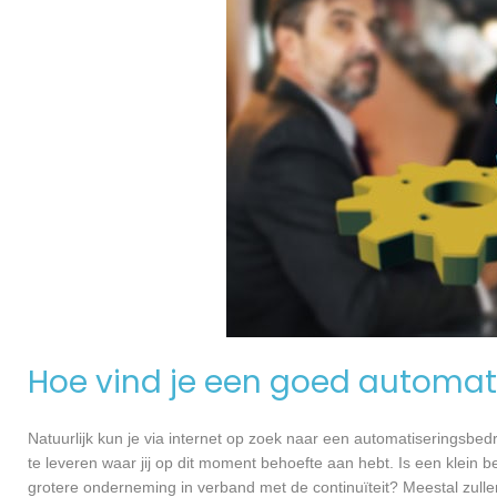
Hoe vind je een goed automati
Natuurlijk kun je via internet op zoek naar een automatiseringsbedri
te leveren waar jij op dit moment behoefte aan hebt. Is een klein bed
grotere onderneming in verband met de continuïteit? Meestal zullen