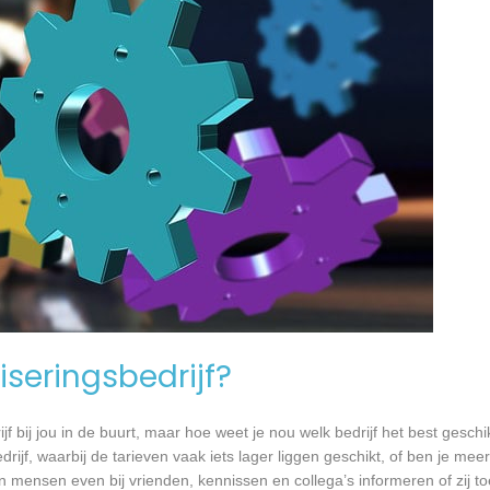
seringsbedrijf?
jf bij jou in de buurt, maar hoe weet je nou welk bedrijf het best geschi
rijf, waarbij de tarieven vaak iets lager liggen geschikt, of ben je meer
 mensen even bij vrienden, kennissen en collega’s informeren of zij to