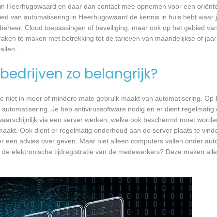
 in Heerhugowaard en daar dan contact mee opnemen voor een oriënt
ebied van automatisering in Heerhugowaard de kennis in huis hebt waar j
mbeheer, Cloud toepassingen of beveiliging, maar ook op het gebied v
aken te maken met betrekking tot de tarieven van maandelijkse of jaarl
llen.
bedrijven zo belangrijk?
e niet in meer of mindere mate gebruik maakt van automatisering. Op 
 automatisering. Je heb antivirussoftware nodig en er dient regelmatig
waarschijnlijk via een server werken, welke ook beschermd moet worde
akt. Ook dient er regelmatig onderhoud aan de server plaats te vind
er een advies over geven. Maar niet alleen computers vallen onder aut
 de elektronische tijdregistratie van de medewerkers? Deze maken all