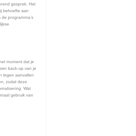
erend gesprek. Het
ij behoefte aan
an de programma’s
ijkse
het moment dat je
 een back-up van je
n tegen aanvallen
en, zodat deze
omatisering. Wat
emaal gebruik van