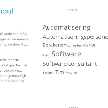
maal
TAGS
Automatisering
rijf werkt een MBO
Automatiseringspersone
Aangezien de meeste
Berekenen
en te worden. Maar
PDF
JPG
converter
Software
Robot
aan de meeste
Software consultant
meest geschikt het
unctie en kiezen
Tips
Tekenen
Wiskunde
heb je natuurlijk
utomatisering in