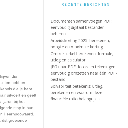
RECENTE BERICHTEN
Documenten samenvoegen PDF:
eenvoudig digitaal bestanden
beheren
Arbeidskorting 2025: berekenen,
hoogte en maximale korting
Omtrek cirkel berekenen: formule,
uitleg en calculator
JPG naar PDF: foto’s en tekeningen
eenvoudig omzetten naar één PDF-
rijven die
bestand
esloten hebben
Solvabiliteit betekenis: uitleg,
kennis die je hebt
berekenen en waarom deze
ir uitvoert en geeft
financiële ratio belangrijk is
 jaren bij het
olgende stap in hun
V in Heerhugowaard.
ardst groeiende