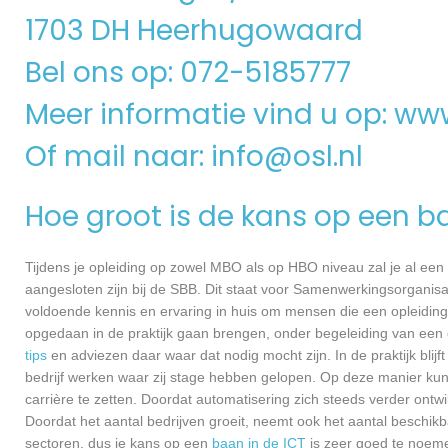
1703 DH Heerhugowaard
Bel ons op: 072-5185777
Meer informatie vind u op:
www
Of mail naar:
info@osl.nl
Hoe groot is de kans op een b
Tijdens je opleiding op zowel MBO als op HBO niveau zal je al een
aangesloten zijn bij de SBB. Dit staat voor Samenwerkingsorganisa
voldoende kennis en ervaring in huis om mensen die een opleiding 
opgedaan in de praktijk gaan brengen, onder begeleiding van een e
tips
en adviezen daar waar dat nodig mocht zijn. In de praktijk blijf
bedrijf werken waar zij stage hebben gelopen. Op deze manier kunn
carrière te zetten. Doordat automatisering zich steeds verder ont
Doordat het aantal bedrijven groeit, neemt ook het aantal beschik
sectoren, dus je kans op een
baan in de ICT
is zeer goed te noem