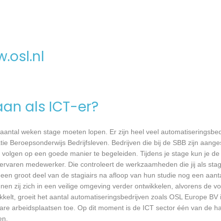
.osl.nl
aan als ICT-er?
 aantal weken stage moeten lopen. Er zijn heel veel automatiseringsbed
tie Beroepsonderwijs Bedrijfsleven. Bedrijven die bij de SBB zijn aang
volgen op een goede manier te begeleiden. Tijdens je stage kun je de 
rvaren medewerker. Die controleert de werkzaamheden die jij als stagia
t een groot deel van de stagiairs na afloop van hun studie nog een aantal
en zij zich in een veilige omgeving verder ontwikkelen, alvorens de v
wikkelt, groeit het aantal automatiseringsbedrijven zoals OSL Europe B
bare arbeidsplaatsen toe. Op dit moment is de ICT sector één van de h
en.