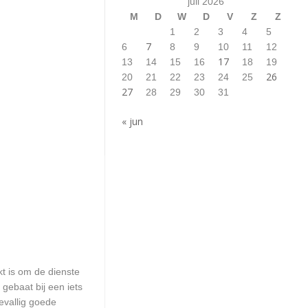
juli 2026
M
D
W
D
V
Z
Z
1
2
3
4
5
7
6
8
9
10
11
12
17
13
14
15
16
18
19
26
20
21
22
23
24
25
27
28
29
30
31
« jun
kt is om de dienste
 gebaat bij een iets
evallig goede