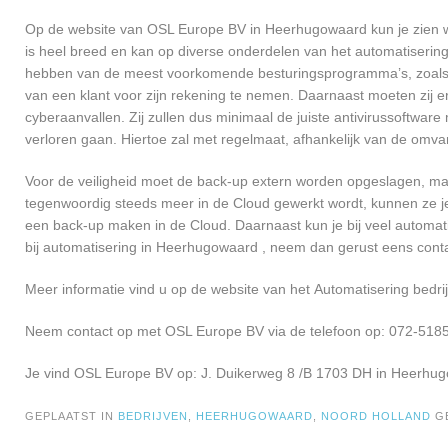
Op de website van OSL Europe BV in Heerhugowaard kun je zien we
is heel breed en kan op diverse onderdelen van het automatisering
hebben van de meest voorkomende besturingsprogramma’s, zoals Wi
van een klant voor zijn rekening te nemen. Daarnaast moeten zij 
cyberaanvallen. Zij zullen dus minimaal de juiste antivirussoftwa
verloren gaan. Hiertoe zal met regelmaat, afhankelijk van de omva
Voor de veiligheid moet de back-up extern worden opgeslagen, m
tegenwoordig steeds meer in de Cloud gewerkt wordt, kunnen ze je 
een back-up maken in de Cloud. Daarnaast kun je bij veel automati
bij automatisering in Heerhugowaard , neem dan gerust eens co
Meer informatie vind u op de website van het Automatisering bedrij
Neem contact op met OSL Europe BV via de telefoon op: 072-5185
Je vind OSL Europe BV op: J. Duikerweg 8 /B 1703 DH in Heerhu
GEPLAATST IN
BEDRIJVEN
,
HEERHUGOWAARD
,
NOORD HOLLAND
G