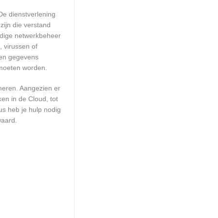
De dienstverlening
zijn die verstand
edige netwerkbeheer
 virussen of
geen gegevens
 moeten worden.
meren. Aangezien er
en in de Cloud, tot
us heb je hulp nodig
waard.