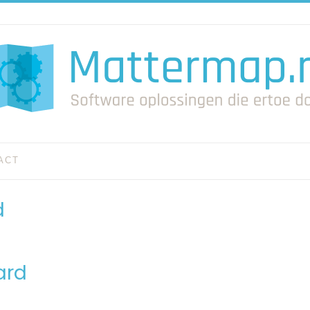
ACT
d
ard