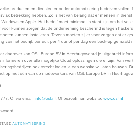
lke producten en diensten er onder automatisering bedrijven vallen. 
svlak betrekking hebben. Zo is het van belang dat er mensen in dienst 
ndows en Apple. Het bedrijf moet minimaal in staat zijn om het voll
er voor kunnen zorgen dat de onderneming beschermd is tegen hackers,
re moeten kunnen installeren. Tevens moeten zij er voor zorgen dat er 
ng van het bedrijf, per uur, per 4 uur of per dag een back-up gemaakt
aar daarover kan OSL Europe BV in Heerhugowaard je uitgebreid infor
informeren over alle mogelijke Cloud oplossingen die er zijn. Van werk
seringsbedrijven ook terecht indien je een website wil laten bouwen. D
ntact op met één van de medewerkers van OSL Europe BV in Heerhugo
f.
777. Of via email:
info@osl.nl
. Of bezoek hun website:
www.osl.nl
gowaard.
ETAGD
AUTOMATISERING