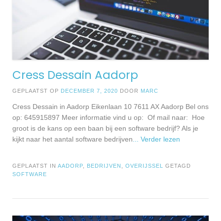
Cress Dessain Aadorp
GEPLAATST OP
DECEMBER 7, 2020
DOOR
MARC
Cress Dessain in Aadorp Eikenlaan 10 7611 AX Aadorp Bel ons
op: 645915897 Meer informatie vind u op: Of mail naar: Hoe
groot is de kans op een baan bij een software bedrijf? Als je
kijkt naar het aantal software bedrijven
... Verder lezen
GEPLAATST IN
AADORP
,
BEDRIJVEN
,
OVERIJSSEL
GETAGD
SOFTWARE