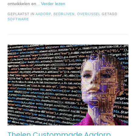
ontwikkelen en
... Verder lezen
GEPLAATST IN
AADORP
,
BEDRIJVEN
,
OVERIJSSEL
GETAGD
SOFTWARE
Thelen Custommade Aadorp