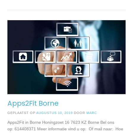
Apps2Fit Borne
GEPLAATST OP
AUGUSTUS 10, 2019
DOOR
MARC
Apps2Fit in Borne Honingzoet 16 7623 KZ Borne Bel ons
op: 614408371 Meer informatie vind u op: Of mail naar: Hoe