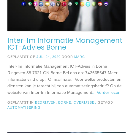
Inter-Im Informatie Management
ICT-Advies Borne
GEPLAATST OP
JULI 24, 2020
DOOR
MARC
Inter-Im Informatie Management ICT-Advies in Borne
Ringoven 38 7621 GN Borne Bel ons op: 742665647 Meer
informatie vind u op: Of mail naar: Voor welke producten en
diensten kan je terecht bij een automatiseringsbedrijf? Op de
website van Inter-Im Informatie Management
... Verder lezen
GEPLAATST IN
BEDRIJVEN
,
BORNE
,
OVERIJSSEL
GETAGD
AUTOMATISERING