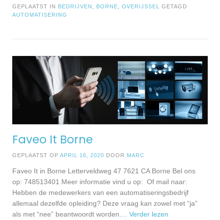
GEPLAATST IN
BEDRIJVEN
,
BORNE
,
OVERIJSSEL
GETAGD
AUTOMATISERING
Faveo It Borne
GEPLAATST OP
APRIL 16, 2020
DOOR
MARC
Faveo It in Borne Letterveldweg 47 7621 CA Borne Bel ons
op: 748513401 Meer informatie vind u op: Of mail naar:
Hebben de medewerkers van een automatiseringsbedrijf
allemaal dezelfde opleiding? Deze vraag kan zowel met “ja”
als met “nee” beantwoordt worden.
... Verder lezen