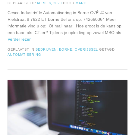
GEPLAATST OP
APRIL 8, 2020
DOOR
MARC
Cesco Industri√´le Automatisering in Borne G√É¬© van
Rielstraat 8 7622 ET Borne Bel ons op: 742660364 Meer
informatie vind u op: Of mail naar: Hoe groot is de kans op
een baan als ICT-er? Tijdens je opleiding op zowel MBO als
...
Verder lezen
GEPLAATST IN
BEDRIJVEN
,
BORNE
,
OVERIJSSEL
GETAGD
AUTOMATISERING