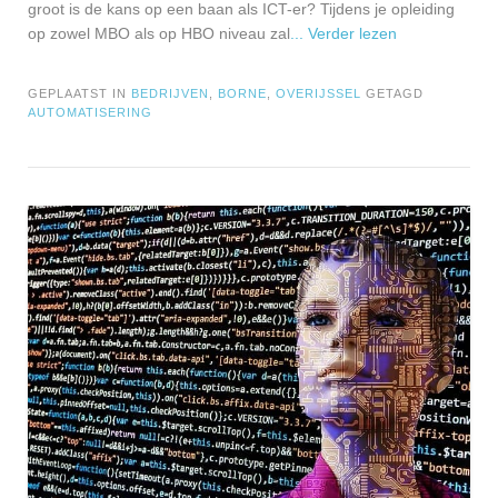
groot is de kans op een baan als ICT-er? Tijdens je opleiding
op zowel MBO als op HBO niveau zal
... Verder lezen
GEPLAATST IN
BEDRIJVEN
,
BORNE
,
OVERIJSSEL
GETAGD
AUTOMATISERING