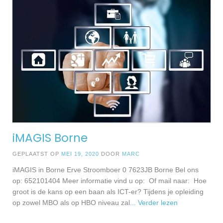
iMAGIS Borne
GEPLAATST OP
MEI 19, 2020
DOOR
MARC
iMAGIS in Borne Erve Stroomboer 0 7623JB Borne Bel ons
op: 652101404 Meer informatie vind u op: Of mail naar: Hoe
groot is de kans op een baan als ICT-er? Tijdens je opleiding
op zowel MBO als op HBO niveau zal
... Verder lezen