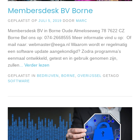
Membersdesk BV Borne
GEPLAATST OP
JULI 5, 2019
DOOR
MARC
Membersdesk BV in Borne Oude Almeloseweg 78 7622 CZ
Borne Bel ons op: 074-2668555 Meer informatie vind u op: Of
mail naar:
webmaster@eega.nl
Waarom wordt er regelmatig
een software update aangekondigd? Zodra programma’s
eenmaal ontwikkeld, getest en in gebruik genomen zijn,
zullen
... Verder lezen
GEPLAATST IN
BEDRIJVEN
,
BORNE
,
OVERIJSSEL
GETAGD
SOFTWARE