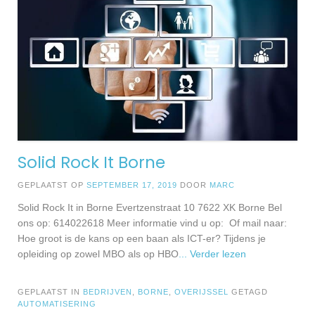
Solid Rock It Borne
GEPLAATST OP
SEPTEMBER 17, 2019
DOOR
MARC
Solid Rock It in Borne Evertzenstraat 10 7622 XK Borne Bel
ons op: 614022618 Meer informatie vind u op: Of mail naar:
Hoe groot is de kans op een baan als ICT-er? Tijdens je
opleiding op zowel MBO als op HBO
... Verder lezen
GEPLAATST IN
BEDRIJVEN
,
BORNE
,
OVERIJSSEL
GETAGD
AUTOMATISERING