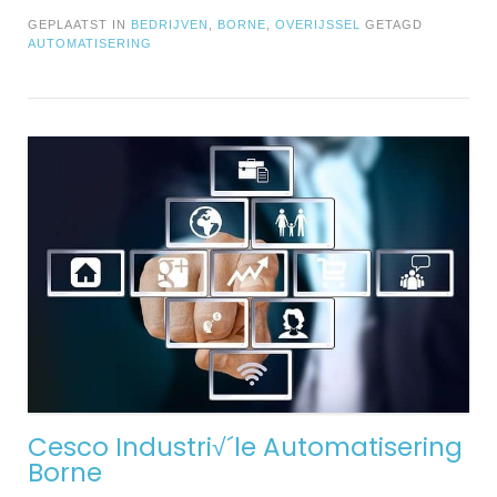
GEPLAATST IN
BEDRIJVEN
,
BORNE
,
OVERIJSSEL
GETAGD
AUTOMATISERING
Cesco Industri√´le Automatisering
Borne