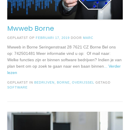
Mwweb Borne
GEPLAATST OP
FEBRUARI 17, 2019
DOOR
MARC
Mwweb in Borne Seringenstraat 28 7621 CZ Borne Bel ons
op: 742501481 Meer informatie vind u op: Of mail naar:
Welke functies zijn er binnen software bedrijven? Indien je van
plan bent om op zoek te gaan naar een baan binnen
... Verder
lezen
GEPLAATST IN
BEDRIJVEN
,
BORNE
,
OVERIJSSEL
GETAGD
SOFTWARE