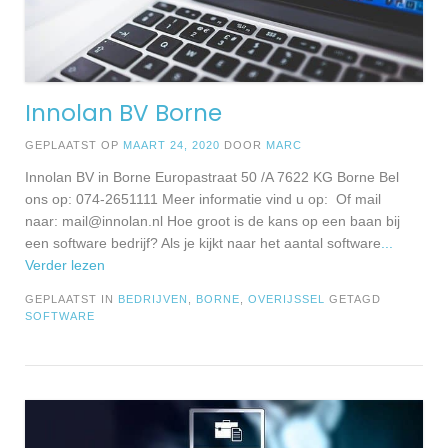
Innolan BV Borne
GEPLAATST OP
MAART 24, 2020
DOOR
MARC
Innolan BV in Borne Europastraat 50 /A 7622 KG Borne Bel
ons op: 074-2651111 Meer informatie vind u op: Of mail
naar:
mail@innolan.nl
Hoe groot is de kans op een baan bij
een software bedrijf? Als je kijkt naar het aantal software
...
Verder lezen
GEPLAATST IN
BEDRIJVEN
,
BORNE
,
OVERIJSSEL
GETAGD
SOFTWARE