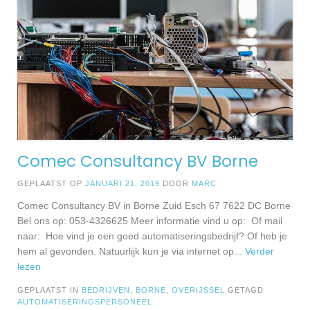
Comec Consultancy BV Borne
GEPLAATST OP
JANUARI 21, 2019
DOOR
MARC
Comec Consultancy BV in Borne Zuid Esch 67 7622 DC Borne
Bel ons op: 053-4326625 Meer informatie vind u op: Of mail
naar: Hoe vind je een goed automatiseringsbedrijf? Of heb je
hem al gevonden. Natuurlijk kun je via internet op
... Verder
lezen
GEPLAATST IN
BEDRIJVEN
,
BORNE
,
OVERIJSSEL
GETAGD
AUTOMATISERINGSPERSONEEL