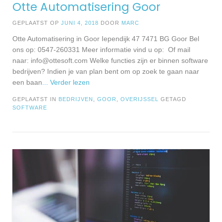
Otte Automatisering Goor
GEPLAATST OP
JUNI 4, 2018
DOOR
MARC
Otte Automatisering in Goor Iependijk 47 7471 BG Goor Bel
ons op: 0547-260331 Meer informatie vind u op: Of mail
naar:
info@ottesoft.com
Welke functies zijn er binnen software
bedrijven? Indien je van plan bent om op zoek te gaan naar
een baan
... Verder lezen
GEPLAATST IN
BEDRIJVEN
,
GOOR
,
OVERIJSSEL
GETAGD
SOFTWARE