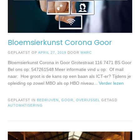
Bloemsierkunst Corona Goor
GEPLAATST OP
APRIL 27, 2019
DOOR
MARC
Bloemsierkunst Corona in Goor Grotestraat 116 7471 BS Goor
Bel ons op: 547261548 Meer informatie vind u op: Of mail
naar: Hoe groot is de kans op een baan als ICT-er? Tijdens je
opleiding op zowel MBO als op HBO niveau
... Verder lezen
GEPLAATST IN
BEDRIJVEN
,
GOOR
,
OVERIJSSEL
GETAGD
AUTOMATISERING