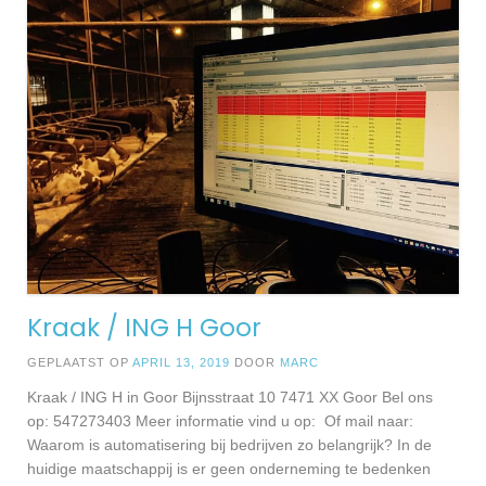
Kraak / ING H Goor
GEPLAATST OP
APRIL 13, 2019
DOOR
MARC
Kraak / ING H in Goor Bijnsstraat 10 7471 XX Goor Bel ons
op: 547273403 Meer informatie vind u op: Of mail naar:
Waarom is automatisering bij bedrijven zo belangrijk? In de
huidige maatschappij is er geen onderneming te bedenken