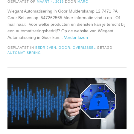
GEPLAATST OP
MAART 4, 2019
DOOR
MARC
Wiegant Automatisering in Goor Mulderskamp 12 7471 PA
Goor Bel ons op: 547262565 Meer informatie vind u op: Of
mail naar: Voor welke producten en diensten kan je terecht bij
een automatiseringsbedrijf? Op de website van Wiegant
Automatisering in Goor kun
... Verder lezen
GEPLAATST IN
BEDRIJVEN
,
GOOR
,
OVERIJSSEL
GETAGD
AUTOMATISERING