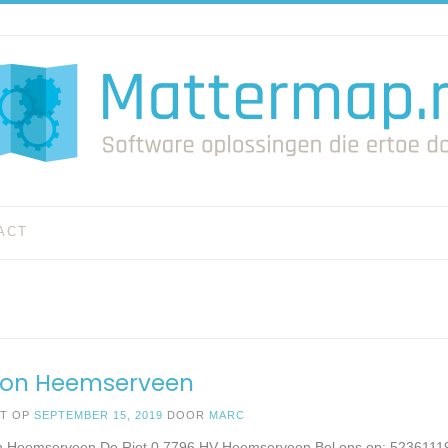
ACT
Con Heemserveen
ST OP
SEPTEMBER 15, 2019
DOOR
MARC
n Heemserveen De Riet 0 7796 HV Heemserveen Bel ons op: 52361119