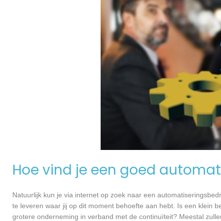
Hoe vind je een goed automati
Natuurlijk kun je via internet op zoek naar een automatiseringsbedri
te leveren waar jij op dit moment behoefte aan hebt. Is een klein bed
grotere onderneming in verband met de continuïteit? Meestal zullen