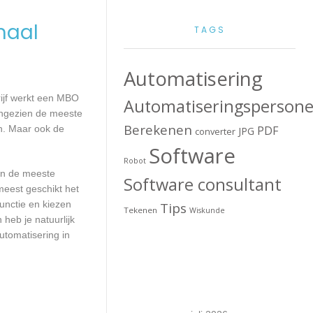
maal
TAGS
Automatisering
rijf werkt een MBO
Automatiseringspersone
Aangezien de meeste
Berekenen
n. Maar ook de
PDF
JPG
converter
Software
Robot
aan de meeste
Software consultant
meest geschikt het
unctie en kiezen
Tips
Tekenen
Wiskunde
heb je natuurlijk
utomatisering in