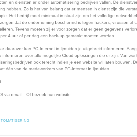
ten en diensten er onder automatisering bedrijven vallen. De dienstver
ng hebben. Zo is het van belang dat er mensen in dienst zijn die vers
. Het bedrijf moet minimaal in staat zijn om het volledige netwerkbe
 zorgen dat de onderneming beschermd is tegen hackers, virussen of cy
talleren. Tevens moeten zij er voor zorgen dat er geen gegevens verlor
r, per 4 uur of per dag een back-up gemaakt moeten worden.
r daarover kan PC-Internet in Ijmuiden je uitgebreid informeren. Aang
informeren over alle mogelijke Cloud oplossingen die er zijn. Van werk
seringsbedrijven ook terecht indien je een website wil laten bouwen. D
 met één van de medewerkers van PC-Internet in Ijmuiden.
f.
f via email:
. Of bezoek hun website:
UTOMATISERING