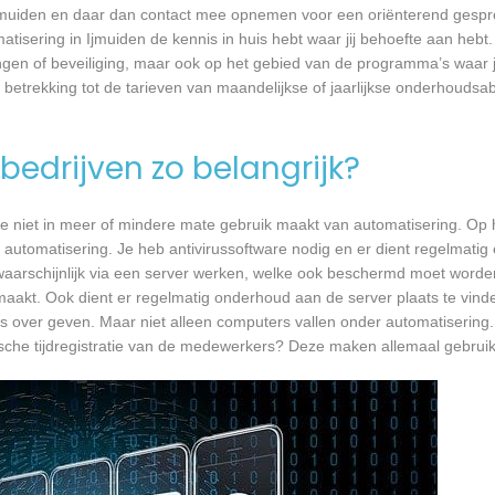
Ijmuiden en daar dan contact mee opnemen voor een oriënterend gespre
atisering in Ijmuiden de kennis in huis hebt waar jij behoefte aan hebt.
gen of beveiliging, maar ook op het gebied van de programma’s waar 
 betrekking tot de tarieven van maandelijkse of jaarlijkse onderhoud
bedrijven zo belangrijk?
e niet in meer of mindere mate gebruik maakt van automatisering. Op 
 automatisering. Je heb antivirussoftware nodig en er dient regelmatig
waarschijnlijk via een server werken, welke ook beschermd moet worde
akt. Ook dient er regelmatig onderhoud aan de server plaats te vind
vies over geven. Maar niet alleen computers vallen onder automatisering
sche tijdregistratie van de medewerkers? Deze maken allemaal gebrui