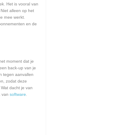
k. Het is vooral van
 Niet alleen op het
je mee werkt.
sabonnementen en de
het moment dat je
 een back-up van je
n tegen aanvallen
en, zodat deze
. Wat dacht je van
k van
software
.