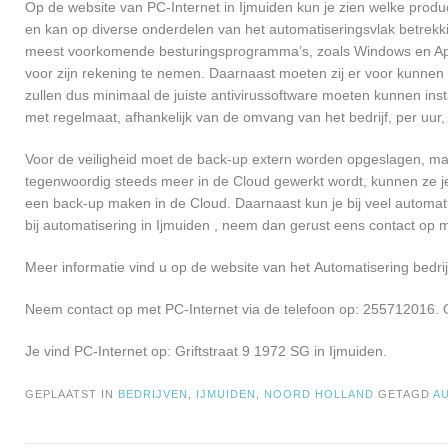
Op de website van PC-Internet in Ijmuiden kun je zien welke produc
en kan op diverse onderdelen van het automatiseringsvlak betrekki
meest voorkomende besturingsprogramma’s, zoals Windows en Apple
voor zijn rekening te nemen. Daarnaast moeten zij er voor kunnen
zullen dus minimaal de juiste antivirussoftware moeten kunnen ins
met regelmaat, afhankelijk van de omvang van het bedrijf, per uu
Voor de veiligheid moet de back-up extern worden opgeslagen, maa
tegenwoordig steeds meer in de Cloud gewerkt wordt, kunnen ze je 
een back-up maken in de Cloud. Daarnaast kun je bij veel automati
bij automatisering in Ijmuiden , neem dan gerust eens contact op
Meer informatie vind u op de website van het Automatisering bedrij
Neem contact op met PC-Internet via de telefoon op: 255712016. O
Je vind PC-Internet op: Griftstraat 9 1972 SG in Ijmuiden.
GEPLAATST IN
BEDRIJVEN
,
IJMUIDEN
,
NOORD HOLLAND
GETAGD
A