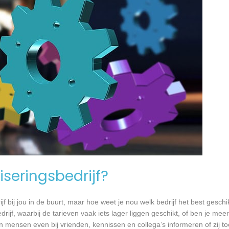
seringsbedrijf?
jf bij jou in de buurt, maar hoe weet je nou welk bedrijf het best geschi
rijf, waarbij de tarieven vaak iets lager liggen geschikt, of ben je meer
 mensen even bij vrienden, kennissen en collega’s informeren of zij to