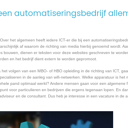
en automatiseringsbedrijf alle
Over het algemeen heeft iedere ICT-er die bij een automatiseringsbed
waarschijnlijk af waarom de richting van media hierbij genoemd wordt. 
tes bouwen, dienen er teksten voor deze websites geschreven te worde
orden en het bedrijf dient extern te worden gepromoot.
a het volgen van een MBO- of HBO opleiding in de richting van ICT, g
pecialiseren in de aanleg van wifi-netwerken. Welke apparatuur is het 
et gehele pand optimaal werkt? Andere mensen gaan voor een algemene f
unt voor particulieren en bedrijven die ergens tegenaan lopen. En dan 
 adviseur en de consultant. Dus heb je interesse in een vacature in de a