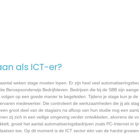
aan als ICT-er?
 aantal weken stage moeten lopen. Er zijn heel veel automatiseringsbed
tie Beroepsonderwijs Bedrijfsleven. Bedrijven die bij de SBB zijn aang
volgen op een goede manier te begeleiden. Tijdens je stage kun je de 
rvaren medewerker. Die controleert de werkzaamheden die jij als stagia
t een groot deel van de stagiairs na afloop van hun studie nog een aantal
en zij zich in een veilige omgeving verder ontwikkelen, alvorens de v
kkelt, groeit het aantal automatiseringsbedrijven zoals PC-Internet in I
plaatsen toe. Op dit moment is de ICT sector één van de hardst groeien