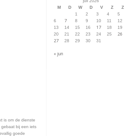
juli 2026
M
D
W
D
V
Z
Z
1
2
3
4
5
7
6
8
9
10
11
12
17
13
14
15
16
18
19
26
20
21
22
23
24
25
27
28
29
30
31
« jun
kt is om de dienste
 gebaat bij een iets
evallig goede