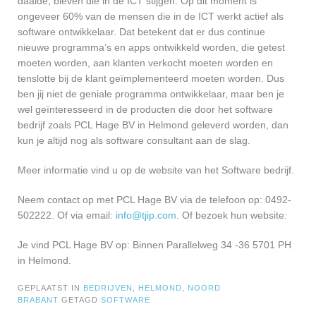
daalde, bleven die in de ICT stijgen. Op dit moment is
ongeveer 60% van de mensen die in de ICT werkt actief als
software ontwikkelaar. Dat betekent dat er dus continue
nieuwe programma’s en apps ontwikkeld worden, die getest
moeten worden, aan klanten verkocht moeten worden en
tenslotte bij de klant geïmplementeerd moeten worden. Dus
ben jij niet de geniale programma ontwikkelaar, maar ben je
wel geïnteresseerd in de producten die door het software
bedrijf zoals PCL Hage BV in Helmond geleverd worden, dan
kun je altijd nog als software consultant aan de slag.
Meer informatie vind u op de website van het Software bedrijf.
Neem contact op met PCL Hage BV via de telefoon op: 0492-
502222. Of via email:
info@tjip.com
. Of bezoek hun website:
Je vind PCL Hage BV op: Binnen Parallelweg 34 -36 5701 PH
in Helmond.
GEPLAATST IN
BEDRIJVEN
,
HELMOND
,
NOORD
BRABANT
GETAGD
SOFTWARE