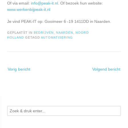
Of via email:
info@peak-it.nl
. Of bezoek hun website:
www.werkenbijpeak-it.nl
Je vind PEAK-IT op: Gooimeer 6 -19 1411DD in Naarden.
GEPLAATST IN
BEDRIJVEN
,
NAARDEN
,
NOORD
HOLLAND
GETAGD
AUTOMATISERING
Bericht
Vorig bericht
Volgend bericht
navigatie