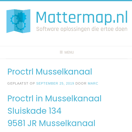
Spring
naar
inhoud
MENU
Proctrl Musselkanaal
GEPLAATST OP
SEPTEMBER 25, 2019
DOOR
MARC
Proctrl in Musselkanaal
Sluiskade 134
9581 JR Musselkanaal