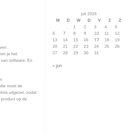
juli 2026
M
D
W
D
V
Z
Z
1
2
3
4
5
7
6
8
9
10
11
12
17
13
14
15
16
18
19
20
21
22
23
24
25
26
jven
27
28
29
30
31
om je het
n van software. En
« jun
en
otte moet de
ots uitgezet, zodat
 product op de
.