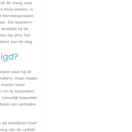
 ook de vraag naar
n thuis werken, is
lle beroepsgroepen
aar. Dat betekent
enslotte bij de
ten die door het
ltant aan de slag.
igd?
lopen waar bij de
ruikers, maar maakt
e manier beter
en om te bespreken
natuurlijk bepaalde
asis van wettelijke
wil installeren hoef
mvang van de update