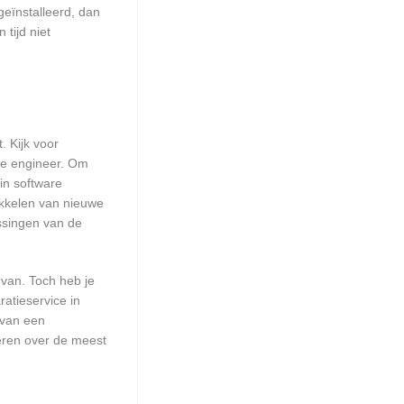
geïnstalleerd, dan
tijd niet
. Kijk voor
are engineer. Om
in software
ikkelen van nieuwe
ssingen van de
 van. Toch heb je
atieservice in
 van een
eren over de meest