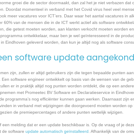
 enorme groei die de sector doormaakt, dan zal het je niet verbazen dat
en. Doordat momenteel in verband met het Covid virus heel veel mense
ook meer vacatures voor ICT’ers. Daar waar het aantal vacatures in a
eer 60% van de mensen die in de ICT werkt actief als software ontwikkel
n, die getest moeten worden, aan klanten verkocht moeten worden en t
 programma ontwikkelaar, maar ben je wel geïnteresseerd in de produc
in Eindhoven geleverd worden, dan kun je altijd nog als software consu
een software update aangekond
n zijn, zullen er altijd gebruikers zijn die tegen bepaalde punten aan
 Een software engineer ontwikkelt op basis van de wensen van de geb
ullen er in praktijk altijd nog punten worden ontdekt, die op een ander
opnemen met Promeetec BV Software en Declaratieservice in Eindhov
e programma’s nog efficiënter kunnen gaan werken. Daarnaast zijn er 
vinden in verband met wijzigingen die doorgevoerd moeten worden op b
angezien de premiepercentages of andere punten wettelijk wijzigen.
een melding dat er een update beschikbaar is. Op de vraag of je deze 
dt de software
update automatisch geïnstalleerd
. Afhankelijk van de o