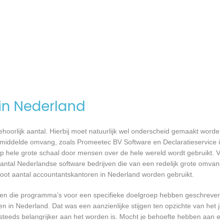
 in Nederland
 behoorlijk aantal. Hierbij moet natuurlijk wel onderscheid gemaakt word
gemiddelde omvang, zoals Promeetec BV Software en Declaratieservice 
p hele grote schaal door mensen over de hele wereld wordt gebruikt. 
 aantal Nederlandse software bedrijven die van een redelijk grote omvang
root aantal accountantskantoren in Nederland worden gebruikt.
rijven die programma’s voor een specifieke doelgroep hebben geschrev
n in Nederland. Dat was een aanzienlijke stijgen ten opzichte van het j
T steeds belangrijker aan het worden is. Mocht je behoefte hebben aa