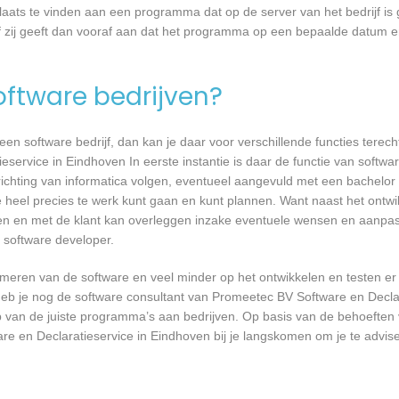
laats te vinden aan een programma dat op de server van het bedrijf is 
 zij geeft dan vooraf aan dat het programma op een bepaalde datum en 
software bedrijven?
n software bedrijf, dan kan je daar voor verschillende functies terecht
service in Eindhoven In eerste instantie is daar de functie van softw
richting van informatica volgen, eventueel aangevuld met een bachelor 
je heel precies te werk kunt gaan en kunt plannen. Want naast het ontw
sten en met de klant kan overleggen inzake eventuele wensen en aanpa
 software developer.
mmeren van de software en veel minder op het ontwikkelen en testen er
heb je nog de software consultant van Promeetec BV Software en Declar
op van de juiste programma’s aan bedrijven. Op basis van de behoeften
e en Declaratieservice in Eindhoven bij je langskomen om je te advis