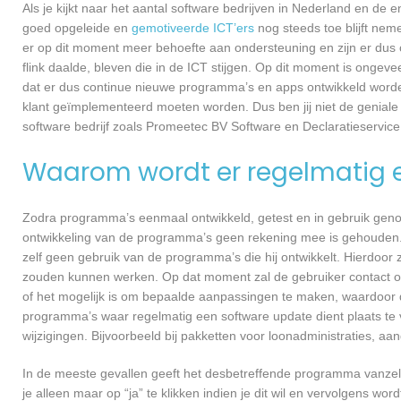
Als je kijkt naar het aantal software bedrijven in Nederland en de
goed opgeleide en
gemotiveerde ICT’ers
nog steeds toe blijft nem
er op dit moment meer behoefte aan ondersteuning en zijn er dus 
flink daalde, bleven die in de ICT stijgen. Op dit moment is ongev
dat er dus continue nieuwe programma’s en apps ontwikkeld worde
klant geïmplementeerd moeten worden. Dus ben jij niet de geniale
software bedrijf zoals Promeetec BV Software en Declaratieservice 
Waarom wordt er regelmatig 
Zodra programma’s eenmaal ontwikkeld, getest en in gebruik genome
ontwikkeling van de programma’s geen rekening mee is gehouden.
zelf geen gebruik van de programma’s die hij ontwikkelt. Hierdoor z
zouden kunnen werken. Op dat moment zal de gebruiker contact 
of het mogelijk is om bepaalde aanpassingen te maken, waardoor d
programma’s waar regelmatig een software update dient plaats te 
wijzigingen. Bijvoorbeeld bij pakketten voor loonadministraties, a
In de meeste gevallen geeft het desbetreffende programma vanzelf 
je alleen maar op “ja” te klikken indien je dit wil en vervolgens wor