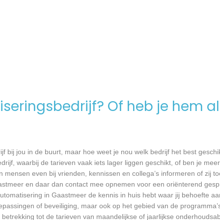
seringsbedrijf? Of heb je hem al
jf bij jou in de buurt, maar hoe weet je nou welk bedrijf het best geschi
rijf, waarbij de tarieven vaak iets lager liggen geschikt, of ben je meer
 mensen even bij vrienden, kennissen en collega’s informeren of zij to
aastmeer en daar dan contact mee opnemen voor een oriënterend gespre
automatisering in Gaastmeer de kennis in huis hebt waar jij behoefte aa
passingen of beveiliging, maar ook op het gebied van de programma’s
 betrekking tot de tarieven van maandelijkse of jaarlijkse onderhoud