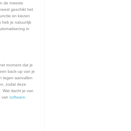
aan de meeste
meest geschikt het
unctie en kiezen
heb je natuurlijk
utomatisering in
het moment dat je
 een back-up van je
n tegen aanvallen
en, zodat deze
. Wat dacht je van
k van
software
.