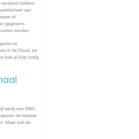
ie verstand hebben
etwerkbeheer van
ussen of
geen gegevens
 moeten worden.
gezien er
en in de Cloud, tot
us heb je hulp nodig
maal
rijf werkt een MBO
Aangezien de meeste
en. Maar ook de