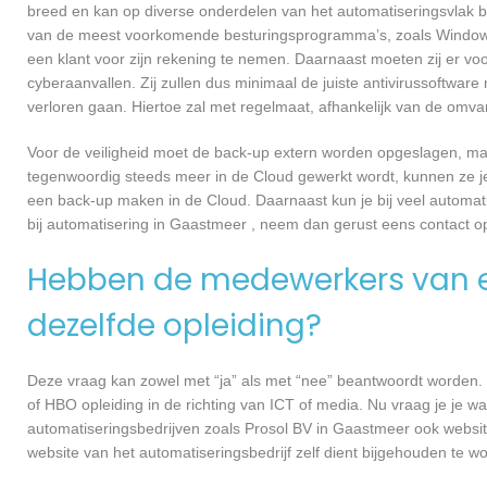
breed en kan op diverse onderdelen van het automatiseringsvlak be
van de meest voorkomende besturingsprogramma’s, zoals Windows e
een klant voor zijn rekening te nemen. Daarnaast moeten zij er v
cyberaanvallen. Zij zullen dus minimaal de juiste antivirussoftwa
verloren gaan. Hiertoe zal met regelmaat, afhankelijk van de omva
Voor de veiligheid moet de back-up extern worden opgeslagen, ma
tegenwoordig steeds meer in de Cloud gewerkt wordt, kunnen ze je 
een back-up maken in de Cloud. Daarnaast kun je bij veel automati
bij automatisering in Gaastmeer , neem dan gerust eens contact
Hebben de medewerkers van e
dezelfde opleiding?
Deze vraag kan zowel met “ja” als met “nee” beantwoordt worden. 
of HBO opleiding in de richting van ICT of media. Nu vraag je je 
automatiseringsbedrijven zoals Prosol BV in Gaastmeer ook websi
website van het automatiseringsbedrijf zelf dient bijgehouden te w