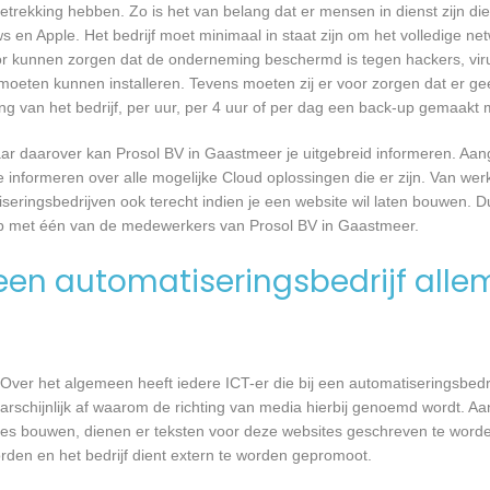
trekking hebben. Zo is het van belang dat er mensen in dienst zijn d
n Apple. Het bedrijf moet minimaal in staat zijn om het volledige n
oor kunnen zorgen dat de onderneming beschermd is tegen hackers, vir
re moeten kunnen installeren. Tevens moeten zij er voor zorgen dat er 
ng van het bedrijf, per uur, per 4 uur of per dag een back-up gemaakt
ar daarover kan Prosol BV in Gaastmeer je uitgebreid informeren. Aan
informeren over alle mogelijke Cloud oplossingen die er zijn. Van werk
seringsbedrijven ook terecht indien je een website wil laten bouwen. D
 op met één van de medewerkers van Prosol BV in Gaastmeer.
en automatiseringsbedrijf alle
Over het algemeen heeft iedere ICT-er die bij een automatiseringsbed
waarschijnlijk af waarom de richting van media hierbij genoemd wordt. 
tes bouwen, dienen er teksten voor deze websites geschreven te word
orden en het bedrijf dient extern te worden gepromoot.