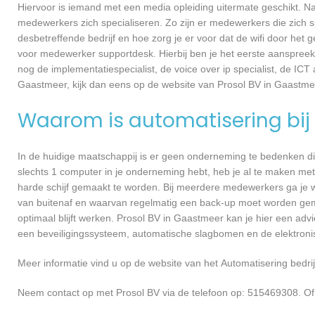
Hiervoor is iemand met een media opleiding uitermate geschikt. N
medewerkers zich specialiseren. Zo zijn er medewerkers die zich s
desbetreffende bedrijf en hoe zorg je er voor dat de wifi door h
voor medewerker supportdesk. Hierbij ben je het eerste aanspreekp
nog de implementatiespecialist, de voice over ip specialist, de ICT
Gaastmeer, kijk dan eens op de website van Prosol BV in Gaastme
Waarom is automatisering bij 
In de huidige maatschappij is er geen onderneming te bedenken di
slechts 1 computer in je onderneming hebt, heb je al te maken met
harde schijf gemaakt te worden. Bij meerdere medewerkers ga je 
van buitenaf en waarvan regelmatig een back-up moet worden gema
optimaal blijft werken. Prosol BV in Gaastmeer kan je hier een adv
een beveiligingssysteem, automatische slagbomen en de elektroni
Meer informatie vind u op de website van het Automatisering bedrij
Neem contact op met Prosol BV via de telefoon op: 515469308. Of