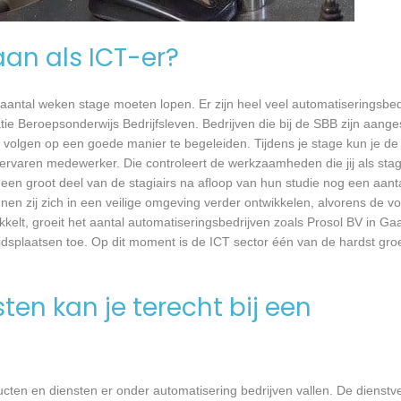
aan als ICT-er?
 aantal weken stage moeten lopen. Er zijn heel veel automatiseringsbed
tie Beroepsonderwijs Bedrijfsleven. Bedrijven die bij de SBB zijn aang
volgen op een goede manier te begeleiden. Tijdens je stage kun je de 
rvaren medewerker. Die controleert de werkzaamheden die jij als stagia
t een groot deel van de stagiairs na afloop van hun studie nog een aantal
en zij zich in een veilige omgeving verder ontwikkelen, alvorens de v
ikkelt, groeit het aantal automatiseringsbedrijven zoals Prosol BV in G
eidsplaatsen toe. Op dit moment is de ICT sector één van de hardst gro
en kan je terecht bij een
ten en diensten er onder automatisering bedrijven vallen. De dienstve