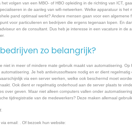
a het volgen van een MBO- of HBO opleiding in de richting van ICT, g
pecialiseren in de aanleg van wifi-netwerken. Welke apparatuur is het 
et gehele pand optimaal werkt? Andere mensen gaan voor een algemene f
unt voor particulieren en bedrijven die ergens tegenaan lopen. En dan 
 adviseur en de consultant. Dus heb je interesse in een vacature in de a
er.
bedrijven zo belangrijk?
e niet in meer of mindere mate gebruik maakt van automatisering. Op 
 automatisering. Je heb antivirussoftware nodig en er dient regelmatig
waarschijnlijk via een server werken, welke ook beschermd moet worde
akt. Ook dient er regelmatig onderhoud aan de server plaats te vind
ies over geven. Maar niet alleen computers vallen onder automatisering
sche tijdregistratie van de medewerkers? Deze maken allemaal gebrui
f.
 via email:
. Of bezoek hun website: