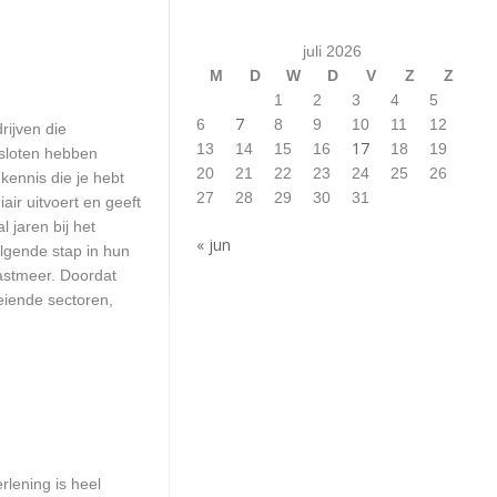
juli 2026
M
D
W
D
V
Z
Z
1
2
3
4
5
7
6
8
9
10
11
12
rijven die
17
13
14
15
16
18
19
esloten hebben
20
21
22
23
24
25
26
kennis die je hebt
27
28
29
30
31
ir uitvoert en geeft
 jaren bij het
« jun
olgende stap in hun
aastmeer. Doordat
eiende sectoren,
rlening is heel