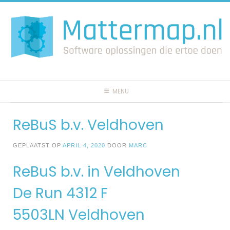
Spring
naar
inhoud
MENU
ReBuS b.v. Veldhoven
GEPLAATST OP
APRIL 4, 2020
DOOR
MARC
ReBuS b.v. in Veldhoven
De Run 4312 F
5503LN Veldhoven