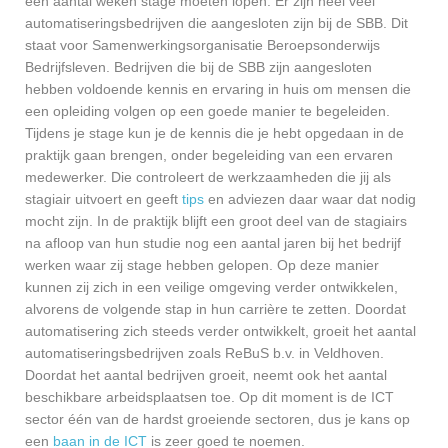
een aantal weken stage moeten lopen. Er zijn heel veel
automatiseringsbedrijven die aangesloten zijn bij de SBB. Dit
staat voor Samenwerkingsorganisatie Beroepsonderwijs
Bedrijfsleven. Bedrijven die bij de SBB zijn aangesloten
hebben voldoende kennis en ervaring in huis om mensen die
een opleiding volgen op een goede manier te begeleiden.
Tijdens je stage kun je de kennis die je hebt opgedaan in de
praktijk gaan brengen, onder begeleiding van een ervaren
medewerker. Die controleert de werkzaamheden die jij als
stagiair uitvoert en geeft
tips
en adviezen daar waar dat nodig
mocht zijn. In de praktijk blijft een groot deel van de stagiairs
na afloop van hun studie nog een aantal jaren bij het bedrijf
werken waar zij stage hebben gelopen. Op deze manier
kunnen zij zich in een veilige omgeving verder ontwikkelen,
alvorens de volgende stap in hun carrière te zetten. Doordat
automatisering zich steeds verder ontwikkelt, groeit het aantal
automatiseringsbedrijven zoals ReBuS b.v. in Veldhoven.
Doordat het aantal bedrijven groeit, neemt ook het aantal
beschikbare arbeidsplaatsen toe. Op dit moment is de ICT
sector één van de hardst groeiende sectoren, dus je kans op
een
baan in de ICT
is zeer goed te noemen.