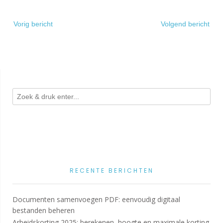
Bericht
Vorig bericht
Volgend bericht
navigatie
RECENTE BERICHTEN
Documenten samenvoegen PDF: eenvoudig digitaal
bestanden beheren
Arbeidskorting 2025: berekenen, hoogte en maximale korting