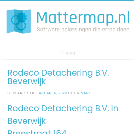
Spring
naar
inhoud
MENU
Rodeco Detachering B.V.
Beverwijk
GEPLAATST OP
JANUARI 6, 2020
DOOR
MARC
Rodeco Detachering B.V. in
Beverwijk
Breestraat 164