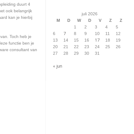
pleiding duurt 4
et ook belangrijk
juli 2026
rd kan je hierbij
M
D
W
D
V
Z
Z
1
2
3
4
5
7
6
8
9
10
11
12
 van. Toch heb je
17
13
14
15
16
18
19
eze functie ben je
20
21
22
23
24
25
26
ware consultant van
27
28
29
30
31
« jun