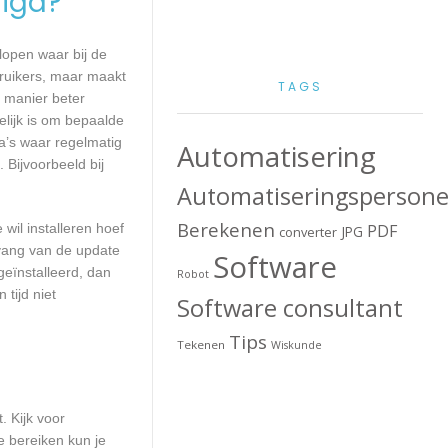
igd?
lopen waar bij de
ruikers, maar maakt
TAGS
e manier beter
lijk is om bepaalde
a’s waar regelmatig
Automatisering
 Bijvoorbeeld bij
Automatiseringspersone
Berekenen
wil installeren hoef
PDF
JPG
converter
mvang van de update
Software
geïnstalleerd, dan
Robot
tijd niet
Software consultant
Tips
Tekenen
Wiskunde
. Kijk voor
e bereiken kun je