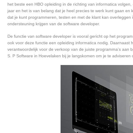
het beste een HBO opleiding in de richting van informatica volgen
jaar en het is van belang dat je heel precies te werk kunt gaan en
dat je kunt programmeren, testen en met de klant kan overleggen
ondersteuning krijgen van de software developer.
De functie van software developer is vooral gericht op het progra
ook voor deze functie een opleiding informatica nodig. Daarnaast h
verantwoordelijk voor de verkoop van de juiste programma’s aan 
S. P Software in Hoevelaken bij je langskomen om je te advisere