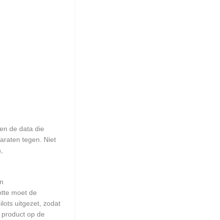
en de data die
araten tegen. Niet
,
en
otte moet de
ots uitgezet, zodat
 product op de