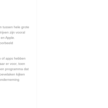
en tussen hele grote
ijven zijn vooral
 en Apple.
voorbeeld
en of apps hebben
aar er voor, toen
n een programma dat
Hoevelaken kijken
w onderneming