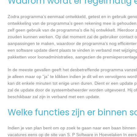
Waarom wordt er regelmatig 
Zodra programma’s eenmaal ontwikkeld, getest en in gebruik genome
ontwikkeling van de programma’s geen rekening mee is gehouden.
zelf geen gebruik van de programma’s die hij ontwikkelt. Hierdoor z
zouden kunnen werken. Op dat moment zal de gebruiker contact o
aanpassingen te maken, waardoor de programma’s nog efficiënter 
een software update dient plaats te vinden in verband met wijzigin
pakketten voor loonadministraties, aangezien de premiepercentages
In de meeste gevallen geeft het desbetreffende programma vanzelf 
je alleen maar op “ja” te klikken indien je dit wil en vervolgens wor
kan dit enkele minuten tot enige uren duren. Dient er een update p
zal de update door de systeembeheerder worden uitgevoerd. Hij of
beschikbaar zal zijn in verband met een update.
Welke functies zijn er binnen 
Indien je van plan bent om op zoek te gaan naar een baan binnen ee
vacatures eens op de site van S. P Software in Hoevelaken In eerst