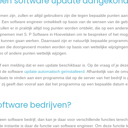
een software update aangekond
n zijn, zullen er altijd gebruikers zijn die tegen bepaalde punten aan
 Een software engineer ontwikkelt op basis van de wensen van de geb
ullen er in praktijk altijd nog punten worden ontdekt, die op een ander
pnemen met S. P Software in Hoevelaken om te bespreken of het moge
kunnen gaan werken. Daarnaast zijn er natuurlijk bepaalde programm
gen die doorgevoerd moeten worden op basis van wettelijke wijzigingen.
 of andere punten wettelijk wijzigen.
een melding dat er een update beschikbaar is. Op de vraag of je deze 
dt de software
update automatisch geïnstalleerd
. Afhankelijk van de o
laats te vinden aan een programma dat op de server van het bedrijf is 
 zij geeft dan vooraf aan dat het programma op een bepaalde datum en 
software bedrijven?
n software bedrijf, dan kan je daar voor verschillende functies terecht
e instantie is daar de functie van software engineer. Om deze functie t