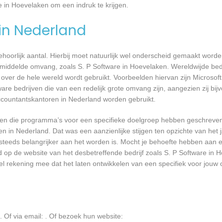
e in Hoevelaken om een indruk te krijgen.
 in Nederland
 behoorlijk aantal. Hierbij moet natuurlijk wel onderscheid gemaakt word
emiddelde omvang, zoals S. P Software in Hoevelaken. Wereldwijde bedr
er de hele wereld wordt gebruikt. Voorbeelden hiervan zijn Microsoft
are bedrijven die van een redelijk grote omvang zijn, aangezien zij bij
ccountantskantoren in Nederland worden gebruikt.
rijven die programma’s voor een specifieke doelgroep hebben geschrev
n in Nederland. Dat was een aanzienlijke stijgen ten opzichte van het j
T steeds belangrijker aan het worden is. Mocht je behoefte hebben aa
d op de website van het desbetreffende bedrijf zoals S. P Software in 
wel rekening mee dat het laten ontwikkelen van een specifiek voor jou
 Of via email:
. Of bezoek hun website: