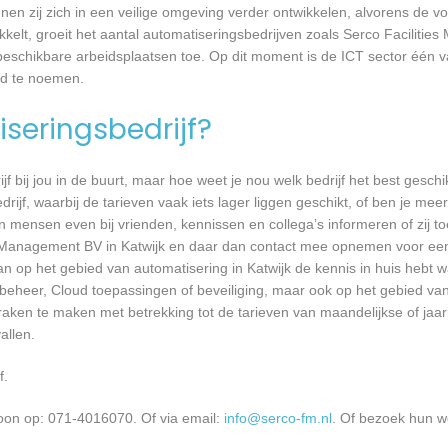
en zij zich in een veilige omgeving verder ontwikkelen, alvorens de v
ikkelt, groeit het aantal automatiseringsbedrijven zoals Serco Faciliti
l beschikbare arbeidsplaatsen toe. Op dit moment is de ICT sector één 
ed te noemen.
seringsbedrijf?
jf bij jou in de buurt, maar hoe weet je nou welk bedrijf het best geschi
rijf, waarbij de tarieven vaak iets lager liggen geschikt, of ben je meer
 mensen even bij vrienden, kennissen en collega’s informeren of zij to
es Management BV in Katwijk en daar dan contact mee opnemen voor ee
aan op het gebied van automatisering in Katwijk de kennis in huis hebt w
mbeheer, Cloud toepassingen of beveiliging, maar ook op het gebied v
aken te maken met betrekking tot de tarieven van maandelijkse of jaarl
llen.
f.
oon op: 071-4016070. Of via email:
info@serco-fm.nl
. Of bezoek hun w