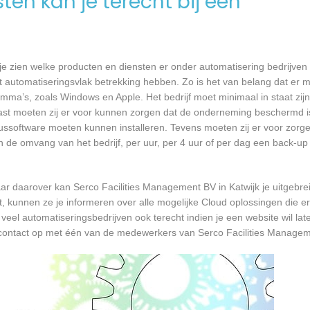
en kan je terecht bij een
e zien welke producten en diensten er onder automatisering bedrijven 
 automatiseringsvlak betrekking hebben. Zo is het van belang dat er m
a’s, zoals Windows en Apple. Het bedrijf moet minimaal in staat zijn
ast moeten zij er voor kunnen zorgen dat de onderneming beschermd i
virussoftware moeten kunnen installeren. Tevens moeten zij er voor zorg
an de omvang van het bedrijf, per uur, per 4 uur of per dag een back-
r daarover kan Serco Facilities Management BV in Katwijk je uitgebre
kunnen ze je informeren over alle mogelijke Cloud oplossingen die er 
 veel automatiseringsbedrijven ook terecht indien je een website wil l
s contact op met één van de medewerkers van Serco Facilities Managem