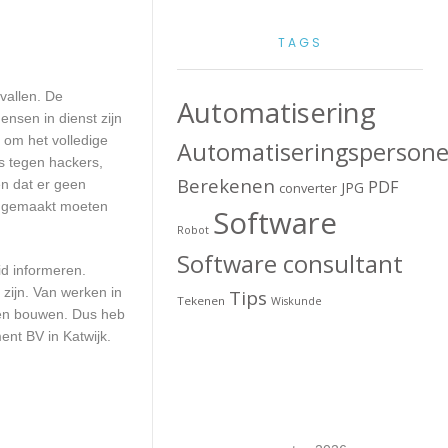
TAGS
vallen. De
Automatisering
ensen in dienst zijn
 om het volledige
Automatiseringspersone
s tegen hackers,
Berekenen
en dat er geen
PDF
JPG
converter
up gemaakt moeten
Software
Robot
Software consultant
id informeren.
zijn. Van werken in
Tips
Tekenen
Wiskunde
aten bouwen. Dus heb
ent BV in Katwijk.