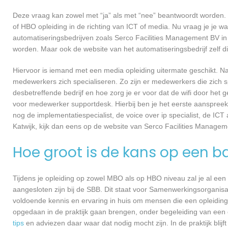
Deze vraag kan zowel met “ja” als met “nee” beantwoordt worden. 
of HBO opleiding in de richting van ICT of media. Nu vraag je je 
automatiseringsbedrijven zoals Serco Facilities Management BV in
worden. Maar ook de website van het automatiseringsbedrijf zelf d
Hiervoor is iemand met een media opleiding uitermate geschikt. N
medewerkers zich specialiseren. Zo zijn er medewerkers die zich s
desbetreffende bedrijf en hoe zorg je er voor dat de wifi door h
voor medewerker supportdesk. Hierbij ben je het eerste aanspreekp
nog de implementatiespecialist, de voice over ip specialist, de ICT
Katwijk, kijk dan eens op de website van Serco Facilities Manageme
Hoe groot is de kans op een b
Tijdens je opleiding op zowel MBO als op HBO niveau zal je al een
aangesloten zijn bij de SBB. Dit staat voor Samenwerkingsorganisa
voldoende kennis en ervaring in huis om mensen die een opleiding 
opgedaan in de praktijk gaan brengen, onder begeleiding van een e
tips
en adviezen daar waar dat nodig mocht zijn. In de praktijk blijf