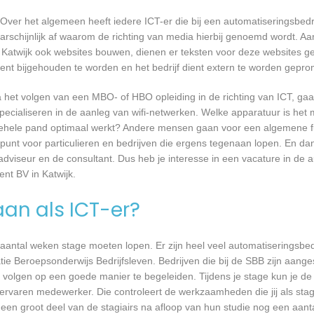
Over het algemeen heeft iedere ICT-er die bij een automatiseringsbed
waarschijnlijk af waarom de richting van media hierbij genoemd wordt. 
 Katwijk ook websites bouwen, dienen er teksten voor deze websites g
ient bijgehouden te worden en het bedrijf dient extern te worden gepro
a het volgen van een MBO- of HBO opleiding in de richting van ICT, g
pecialiseren in de aanleg van wifi-netwerken. Welke apparatuur is het 
et gehele pand optimaal werkt? Andere mensen gaan voor een algemene f
unt voor particulieren en bedrijven die ergens tegenaan lopen. En dan 
 adviseur en de consultant. Dus heb je interesse in een vacature in de a
nt BV in Katwijk.
aan als ICT-er?
 aantal weken stage moeten lopen. Er zijn heel veel automatiseringsbed
tie Beroepsonderwijs Bedrijfsleven. Bedrijven die bij de SBB zijn aang
volgen op een goede manier te begeleiden. Tijdens je stage kun je de 
rvaren medewerker. Die controleert de werkzaamheden die jij als stagia
t een groot deel van de stagiairs na afloop van hun studie nog een aantal