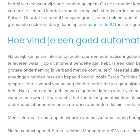
bedrijf werken waar zij stage hebben gelopen. Op deze manier kunn
carrière te zetten. Doordat automatisering zich steeds verder ontw
Katwijk. Doordat het aantal bedrijven groeit, neemt ook het aanta
groeiende sectoren, dus je kans op een
baan in de ICT
is zeer go
Hoe vind je een goed automati
Natuurlijk kun je via internet op zoek naar een automatiseringsbedri
te leveren waar jij op dit moment behoefte aan hebt. Is een klein bed
grotere onderneming in verband met de continuïteit? Meestal zullen
ervaringen hebben met een bepaald bedrijf, zoals Serco Faciliti
gesprek. Het is vooral van belang dat het bedrijf dat jou gaat bijst
hebt. Niet alleen op het gebied van algemene kennis voor systee
waar je mee werkt. Daarnaast is het van belang om duidelijke afspr
onderhoudsabonnementen en de werkzaamheden die hier onder va
Meer informatie vind u op de website van het Automatisering bedrij
Neem contact op met Serco Facilities Management BV via de telef