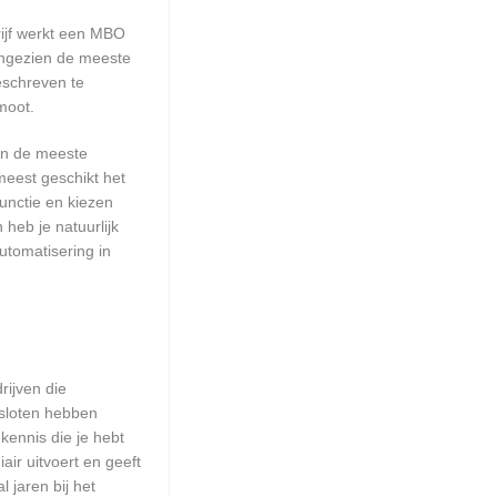
rijf werkt een MBO
Aangezien de meeste
eschreven te
moot.
aan de meeste
meest geschikt het
unctie en kiezen
heb je natuurlijk
utomatisering in
rijven die
esloten hebben
kennis die je hebt
ir uitvoert en geeft
 jaren bij het