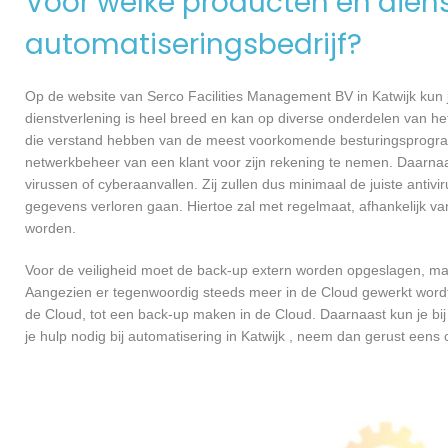
Voor welke producten en dienst
automatiseringsbedrijf?
Op de website van Serco Facilities Management BV in Katwijk kun j
dienstverlening is heel breed en kan op diverse onderdelen van het
die verstand hebben van de meest voorkomende besturingsprogramm
netwerkbeheer van een klant voor zijn rekening te nemen. Daarna
virussen of cyberaanvallen. Zij zullen dus minimaal de juiste anti
gegevens verloren gaan. Hiertoe zal met regelmaat, afhankelijk v
worden.
Voor de veiligheid moet de back-up extern worden opgeslagen, maa
Aangezien er tegenwoordig steeds meer in de Cloud gewerkt wordt, 
de Cloud, tot een back-up maken in de Cloud. Daarnaast kun je bij
je hulp nodig bij automatisering in Katwijk , neem dan gerust een