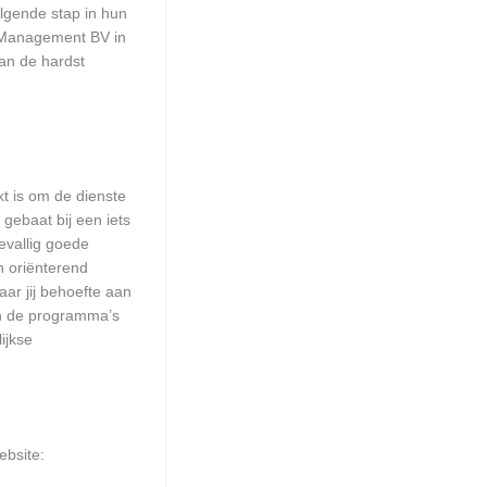
olgende stap in hun
es Management BV in
van de hardst
kt is om de dienste
 gebaat bij een iets
evallig goede
n oriënterend
aar jij behoefte aan
an de programma’s
ijkse
ebsite: