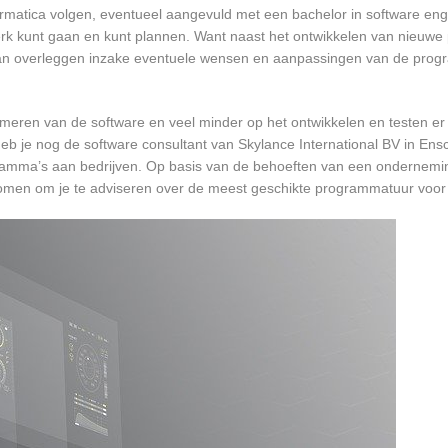
formatica volgen, eventueel aangevuld met een bachelor in software en
 werk kunt gaan en kunt plannen. Want naast het ontwikkelen van nieuwe
 kan overleggen inzake eventuele wensen en aanpassingen van de prog
mmeren van de software en veel minder op het ontwikkelen en testen er
heb je nog de software consultant van Skylance International BV in Ens
ogramma’s aan bedrijven. Op basis van de behoeften van een ondernemi
gskomen om je te adviseren over de meest geschikte programmatuur voo