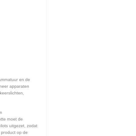
rammatuur en de
 meer apparaten
keerslichten,
en
otte moet de
ots uitgezet, zodat
 product op de