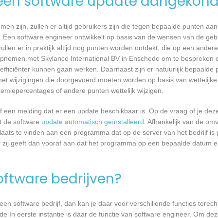
een software update aangekond
n zijn, zullen er altijd gebruikers zijn die tegen bepaalde punten aan
 Een software engineer ontwikkelt op basis van de wensen van de geb
ullen er in praktijk altijd nog punten worden ontdekt, die op een ander
pnemen met Skylance International BV in Enschede om te bespreken of
ficiënter kunnen gaan werken. Daarnaast zijn er natuurlijk bepaalde
met wijzigingen die doorgevoerd moeten worden op basis van wettelijke 
remiepercentages of andere punten wettelijk wijzigen.
een melding dat er een update beschikbaar is. Op de vraag of je deze 
dt de software
update automatisch geïnstalleerd
. Afhankelijk van de o
laats te vinden aan een programma dat op de server van het bedrijf is 
 zij geeft dan vooraf aan dat het programma op een bepaalde datum en 
software bedrijven?
n software bedrijf, dan kan je daar voor verschillende functies terecht
e In eerste instantie is daar de functie van software engineer. Om deze