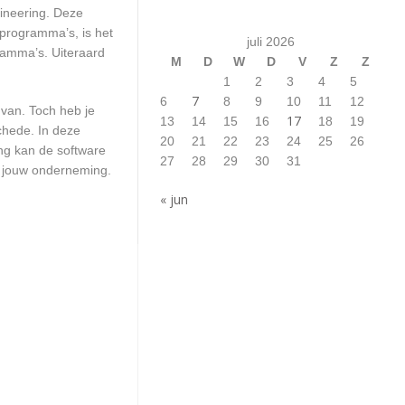
gineering. Deze
 programma’s, is het
juli 2026
ramma’s. Uiteraard
M
D
W
D
V
Z
Z
1
2
3
4
5
7
6
8
9
10
11
12
 van. Toch heb je
17
13
14
15
16
18
19
chede. In deze
20
21
22
23
24
25
26
ng kan de software
27
28
29
30
31
r jouw onderneming.
« jun