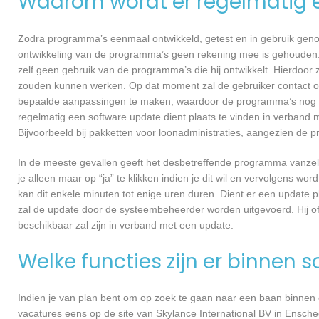
Waarom wordt er regelmatig 
Zodra programma’s eenmaal ontwikkeld, getest en in gebruik genome
ontwikkeling van de programma’s geen rekening mee is gehouden.
zelf geen gebruik van de programma’s die hij ontwikkelt. Hierdoor z
zouden kunnen werken. Op dat moment zal de gebruiker contact o
bepaalde aanpassingen te maken, waardoor de programma’s nog ef
regelmatig een software update dient plaats te vinden in verband 
Bijvoorbeeld bij pakketten voor loonadministraties, aangezien de p
In de meeste gevallen geeft het desbetreffende programma vanzelf 
je alleen maar op “ja” te klikken indien je dit wil en vervolgens wor
kan dit enkele minuten tot enige uren duren. Dient er een update p
zal de update door de systeembeheerder worden uitgevoerd. Hij of
beschikbaar zal zijn in verband met een update.
Welke functies zijn er binnen 
Indien je van plan bent om op zoek te gaan naar een baan binnen ee
vacatures eens op de site van Skylance International BV in Ensched