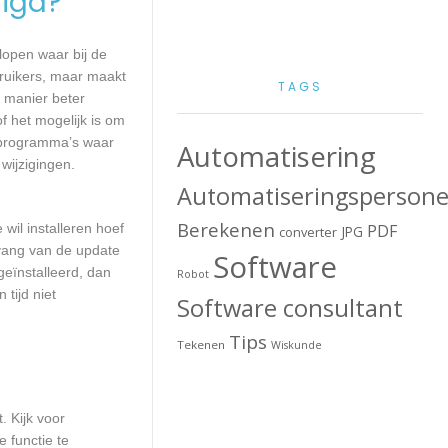
igd?
lopen waar bij de
ruikers, maar maakt
TAGS
e manier beter
 het mogelijk is om
 programma’s waar
Automatisering
wijzigingen.
Automatiseringspersone
Berekenen
wil installeren hoef
PDF
JPG
converter
mvang van de update
Software
geïnstalleerd, dan
Robot
tijd niet
Software consultant
Tips
Tekenen
Wiskunde
. Kijk voor
 functie te