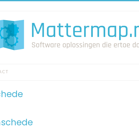
ACT
schede
Enschede