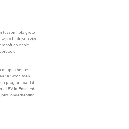
en tussen hele grote
wijde bedrijven zijn
crosoft en Apple.
voorbeeld
en of apps hebben
aar er voor, toen
n een programma dat
ional BV in Enschede
or jouw onderneming
: