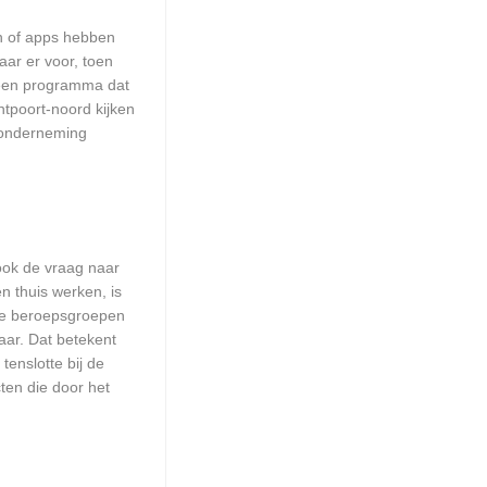
en of apps hebben
aar er voor, toen
n een programma dat
ntpoort-noord kijken
w onderneming
 ook de vraag naar
n thuis werken, is
lle beroepsgroepen
aar. Dat betekent
enslotte bij de
ten die door het