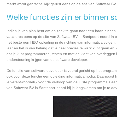
markt wordt gebracht. Kijk gerust eens op de site van Softwear BV 
Welke functies zijn er binnen 
Indien je van plan bent om op zoek te gaan naar een baan binnen ee
vacatures eens op de site van Softwear BV in Santpoort-noord In ee
het beste een HBO opleiding in de richting van informatica volgen
jaar en het is van belang dat je heel precies te werk kunt gaan en
dat je kunt programmeren, testen en met de klant kan overleggen
ondersteuning krijgen van de software developer.
De functie van software developer is vooral gericht op het progra
ook voor deze functie een opleiding informatica nodig. Daarnaast 
je verantwoordelijk voor de verkoop van de juiste programma’s aa
van Softwear BV in Santpoort-noord bij je langskomen om je te a