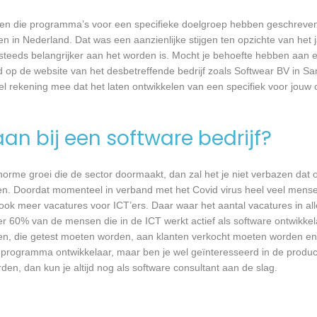
rijven die programma’s voor een specifieke doelgroep hebben geschrev
n in Nederland. Dat was een aanzienlijke stijgen ten opzichte van het j
T steeds belangrijker aan het worden is. Mocht je behoefte hebben aa
d op de website van het desbetreffende bedrijf zoals Softwear BV in Sa
wel rekening mee dat het laten ontwikkelen van een specifiek voor jou
an bij een software bedrijf?
 enorme groei die de sector doormaakt, dan zal het je niet verbazen dat
en. Doordat momenteel in verband met het Covid virus heel veel mense
ook meer vacatures voor ICT’ers. Daar waar het aantal vacatures in a
eer 60% van de mensen die in de ICT werkt actief als software ontwikkel
n, die getest moeten worden, aan klanten verkocht moeten worden en t
 programma ontwikkelaar, maar ben je wel geïnteresseerd in de produc
den, dan kun je altijd nog als software consultant aan de slag.