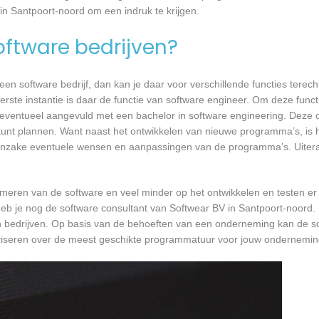
in Santpoort-noord om een indruk te krijgen.
software bedrijven?
n software bedrijf, dan kan je daar voor verschillende functies terecht
rste instantie is daar de functie van software engineer. Om deze functi
, eventueel aangevuld met een bachelor in software engineering. Deze o
 kunt plannen. Want naast het ontwikkelen van nieuwe programma’s, is h
 inzake eventuele wensen en aanpassingen van de programma’s. Uiteraa
mmeren van de software en veel minder op het ontwikkelen en testen er
heb je nog de software consultant van Softwear BV in Santpoort-noord. 
n bedrijven. Op basis van de behoeften van een onderneming kan de so
dviseren over de meest geschikte programmatuur voor jouw ondernemin