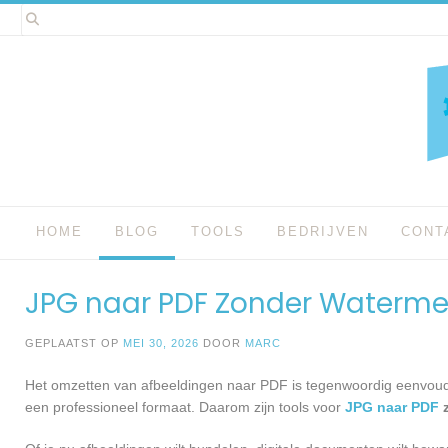
Spring
naar
inhoud
HOME
BLOG
TOOLS
BEDRIJVEN
CONT
JPG naar PDF Zonder Watermer
GEPLAATST OP
MEI 30, 2026
DOOR
MARC
Het omzetten van afbeeldingen naar PDF is tegenwoordig eenvoudig
een professioneel formaat. Daarom zijn tools voor
JPG naar PDF
z