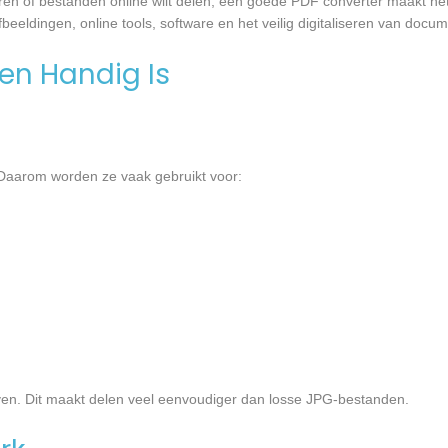
aren of bestanden online wilt delen, een goede PDF converter maakt he
fbeeldingen, online tools, software en het veilig digitaliseren van docu
n Handig Is
 Daarom worden ze vaak gebruikt voor:
geven. Dit maakt delen veel eenvoudiger dan losse JPG-bestanden.