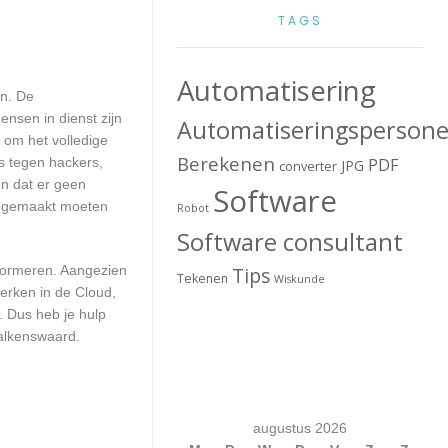
TAGS
Automatisering
en. De
ensen in dienst zijn
Automatiseringspersone
 om het volledige
Berekenen
s tegen hackers,
PDF
JPG
converter
en dat er geen
Software
up gemaakt moeten
Robot
Software consultant
nformeren. Aangezien
Tips
Tekenen
Wiskunde
erken in de Cloud,
. Dus heb je hulp
Valkenswaard.
augustus 2026