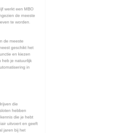
rijf werkt een MBO
Aangezien de meeste
reven te worden.
aan de meeste
meest geschikt het
unctie en kiezen
heb je natuurlijk
utomatisering in
rijven die
esloten hebben
kennis die je hebt
ir uitvoert en geeft
 jaren bij het