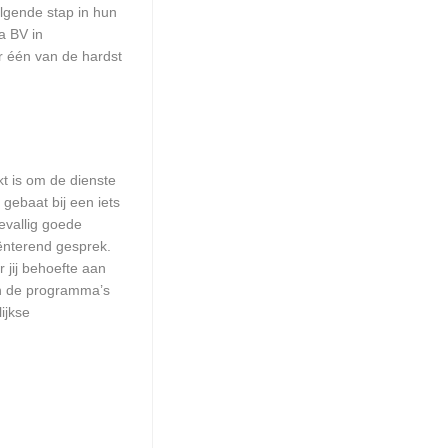
olgende stap in hun
a BV in
r één van de hardst
kt is om de dienste
 gebaat bij een iets
evallig goede
ënterend gesprek.
 jij behoefte aan
an de programma’s
ijkse