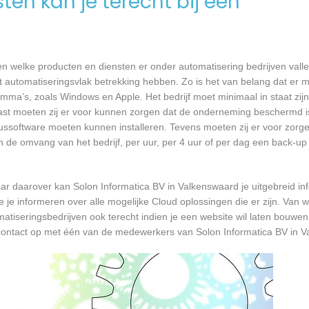
en kan je terecht bij een
en welke producten en diensten er onder automatisering bedrijven vall
 automatiseringsvlak betrekking hebben. Zo is het van belang dat er m
a’s, zoals Windows en Apple. Het bedrijf moet minimaal in staat zijn
ast moeten zij er voor kunnen zorgen dat de onderneming beschermd i
virussoftware moeten kunnen installeren. Tevens moeten zij er voor zorg
an de omvang van het bedrijf, per uur, per 4 uur of per dag een back-
r daarover kan Solon Informatica BV in Valkenswaard je uitgebreid i
je informeren over alle mogelijke Cloud oplossingen die er zijn. Van w
atiseringsbedrijven ook terecht indien je een website wil laten bouwen
 contact op met één van de medewerkers van Solon Informatica BV in 