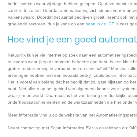
bedrijf werken waar zij stage hebben gelopen. Op deze manier kunn
carrière te zetten. Doordat automatisering zich steeds verder ontwi
Valkenswaard. Doordat het aantal bedrijven groeit, neemt ook het 
groeiende sectoren, dus je kans op een
baan in de ICT
is zeer go
Hoe vind je een goed automati
Natuurlijk kun je via internet op zoek naar een automatiseringsbedri
te leveren waar jij op dit moment behoefte aan hebt. Is een klein bed
grotere onderneming in verband met de continuïteit? Meestal zullen
ervaringen hebben met een bepaald bedrijf, zoals Solon Informat
Het is vooral van belang dat het bedrijf dat jou gaat bijstaan op h
hebt. Niet alleen op het gebied van algemene kennis voor systee
waar je mee werkt. Daarnaast is het van belang om duidelijke afspr
onderhoudsabonnementen en de werkzaamheden die hier onder va
Meer informatie vind u op de website van het Automatiseringsperso
Neem contact op met Solon Informatica BV via de telefoon op: 040