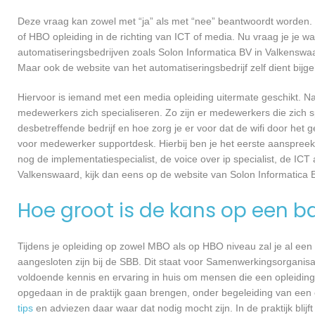
Deze vraag kan zowel met “ja” als met “nee” beantwoordt worden. 
of HBO opleiding in de richting van ICT of media. Nu vraag je je 
automatiseringsbedrijven zoals Solon Informatica BV in Valkensw
Maar ook de website van het automatiseringsbedrijf zelf dient bij
Hiervoor is iemand met een media opleiding uitermate geschikt. N
medewerkers zich specialiseren. Zo zijn er medewerkers die zich s
desbetreffende bedrijf en hoe zorg je er voor dat de wifi door h
voor medewerker supportdesk. Hierbij ben je het eerste aanspreekp
nog de implementatiespecialist, de voice over ip specialist, de ICT
Valkenswaard, kijk dan eens op de website van Solon Informatica 
Hoe groot is de kans op een b
Tijdens je opleiding op zowel MBO als op HBO niveau zal je al een
aangesloten zijn bij de SBB. Dit staat voor Samenwerkingsorganisa
voldoende kennis en ervaring in huis om mensen die een opleiding 
opgedaan in de praktijk gaan brengen, onder begeleiding van een e
tips
en adviezen daar waar dat nodig mocht zijn. In de praktijk blijf