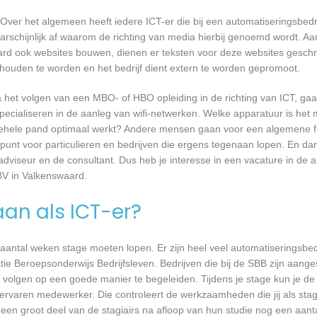
Over het algemeen heeft iedere ICT-er die bij een automatiseringsbed
waarschijnlijk af waarom de richting van media hierbij genoemd wordt. 
aard ook websites bouwen, dienen er teksten voor deze websites gesch
gehouden te worden en het bedrijf dient extern te worden gepromoot.
a het volgen van een MBO- of HBO opleiding in de richting van ICT, g
pecialiseren in de aanleg van wifi-netwerken. Welke apparatuur is het 
et gehele pand optimaal werkt? Andere mensen gaan voor een algemene f
unt voor particulieren en bedrijven die ergens tegenaan lopen. En dan 
 adviseur en de consultant. Dus heb je interesse in een vacature in de a
BV in Valkenswaard.
aan als ICT-er?
 aantal weken stage moeten lopen. Er zijn heel veel automatiseringsbed
tie Beroepsonderwijs Bedrijfsleven. Bedrijven die bij de SBB zijn aang
volgen op een goede manier te begeleiden. Tijdens je stage kun je de 
rvaren medewerker. Die controleert de werkzaamheden die jij als stagia
t een groot deel van de stagiairs na afloop van hun studie nog een aantal