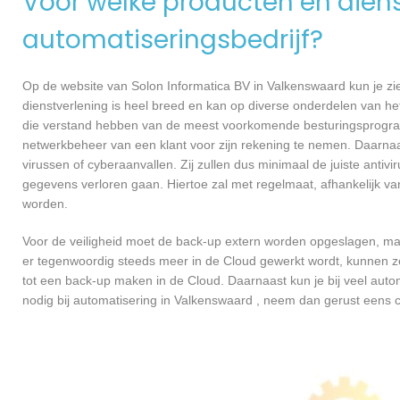
Voor welke producten en dienst
automatiseringsbedrijf?
Op de website van Solon Informatica BV in Valkenswaard kun je zi
dienstverlening is heel breed en kan op diverse onderdelen van het
die verstand hebben van de meest voorkomende besturingsprogramm
netwerkbeheer van een klant voor zijn rekening te nemen. Daarna
virussen of cyberaanvallen. Zij zullen dus minimaal de juiste anti
gegevens verloren gaan. Hiertoe zal met regelmaat, afhankelijk v
worden.
Voor de veiligheid moet de back-up extern worden opgeslagen, maa
er tegenwoordig steeds meer in de Cloud gewerkt wordt, kunnen ze 
tot een back-up maken in de Cloud. Daarnaast kun je bij veel autom
nodig bij automatisering in Valkenswaard , neem dan gerust eens