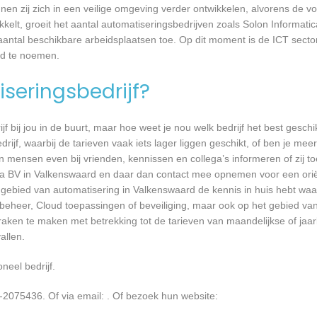
en zij zich in een veilige omgeving verder ontwikkelen, alvorens de v
kkelt, groeit het aantal automatiseringsbedrijven zoals Solon Informatic
aantal beschikbare arbeidsplaatsen toe. Op dit moment is de ICT secto
ed te noemen.
seringsbedrijf?
jf bij jou in de buurt, maar hoe weet je nou welk bedrijf het best geschi
rijf, waarbij de tarieven vaak iets lager liggen geschikt, of ben je meer
 mensen even bij vrienden, kennissen en collega’s informeren of zij to
ica BV in Valkenswaard en daar dan contact mee opnemen voor een ori
et gebied van automatisering in Valkenswaard de kennis in huis hebt waar
mbeheer, Cloud toepassingen of beveiliging, maar ook op het gebied v
aken te maken met betrekking tot de tarieven van maandelijkse of jaarl
llen.
neel bedrijf.
-2075436. Of via email:
. Of bezoek hun website: