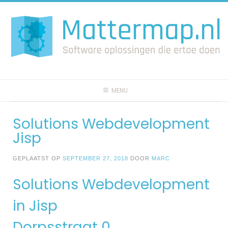
Spring
naar
inhoud
MENU
Solutions Webdevelopment
Jisp
GEPLAATST OP
SEPTEMBER 27, 2018
DOOR
MARC
Solutions Webdevelopment
in Jisp
Dorpsstraat 0