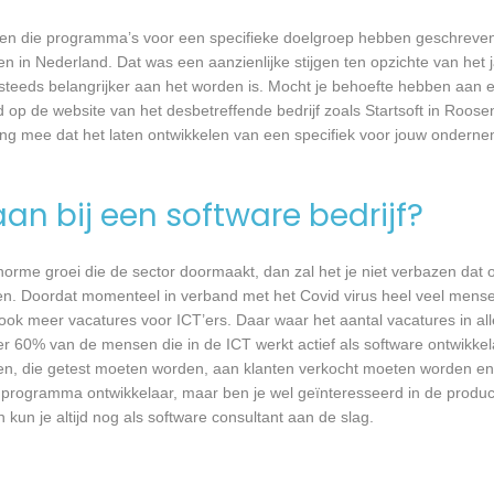
rijven die programma’s voor een specifieke doelgroep hebben geschrev
n in Nederland. Dat was een aanzienlijke stijgen ten opzichte van het j
T steeds belangrijker aan het worden is. Mocht je behoefte hebben aa
d op de website van het desbetreffende bedrijf zoals Startsoft in Roose
ing mee dat het laten ontwikkelen van een specifiek voor jouw onderne
an bij een software bedrijf?
 enorme groei die de sector doormaakt, dan zal het je niet verbazen dat
en. Doordat momenteel in verband met het Covid virus heel veel mense
ook meer vacatures voor ICT’ers. Daar waar het aantal vacatures in a
eer 60% van de mensen die in de ICT werkt actief als software ontwikkel
n, die getest moeten worden, aan klanten verkocht moeten worden en t
 programma ontwikkelaar, maar ben je wel geïnteresseerd in de produc
 kun je altijd nog als software consultant aan de slag.