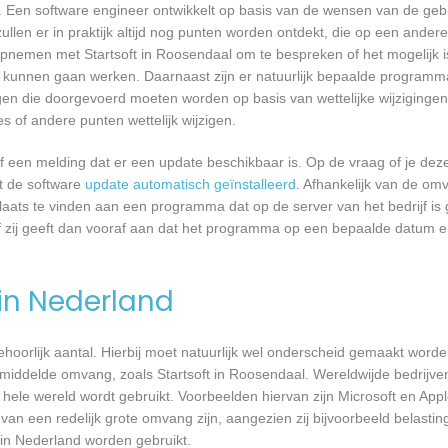
 Een software engineer ontwikkelt op basis van de wensen van de geb
ullen er in praktijk altijd nog punten worden ontdekt, die op een ander
pnemen met Startsoft in Roosendaal om te bespreken of het mogelijk 
kunnen gaan werken. Daarnaast zijn er natuurlijk bepaalde programm
gen die doorgevoerd moeten worden op basis van wettelijke wijzigingen.
 of andere punten wettelijk wijzigen.
een melding dat er een update beschikbaar is. Op de vraag of je deze 
dt de software
update automatisch geïnstalleerd
. Afhankelijk van de o
laats te vinden aan een programma dat op de server van het bedrijf is 
 zij geeft dan vooraf aan dat het programma op een bepaalde datum en 
 in Nederland
 behoorlijk aantal. Hierbij moet natuurlijk wel onderscheid gemaakt word
emiddelde omvang, zoals Startsoft in Roosendaal. Wereldwijde bedrijve
le wereld wordt gebruikt. Voorbeelden hiervan zijn Microsoft en Apple
 van een redelijk grote omvang zijn, aangezien zij bijvoorbeeld belasti
in Nederland worden gebruikt.