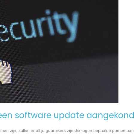
een software update aangekond
n zijn, zullen er altijd gebruikers zijn die tegen bepaalde punten aan