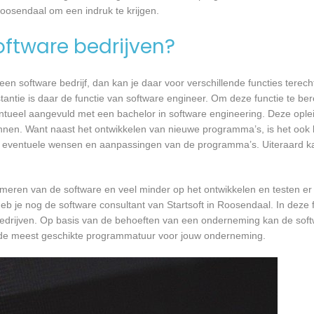
Roosendaal om een indruk te krijgen.
software bedrijven?
n software bedrijf, dan kan je daar voor verschillende functies terecht
tantie is daar de functie van software engineer. Om deze functie te ber
entueel aangevuld met een bachelor in software engineering. Deze oplei
annen. Want naast het ontwikkelen van nieuwe programma’s, is het ook b
 eventuele wensen en aanpassingen van de programma’s. Uiteraard kan
mmeren van de software en veel minder op het ontwikkelen en testen er
eb je nog de software consultant van Startsoft in Roosendaal. In deze f
bedrijven. Op basis van de behoeften van een onderneming kan de soft
er de meest geschikte programmatuur voor jouw onderneming.