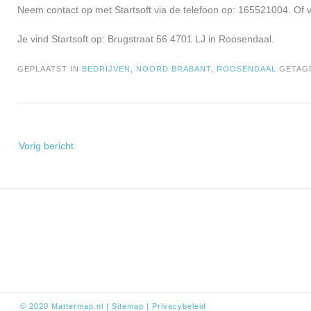
Neem contact op met Startsoft via de telefoon op: 165521004. Of v
Je vind Startsoft op: Brugstraat 56 4701 LJ in Roosendaal.
GEPLAATST IN
BEDRIJVEN
,
NOORD BRABANT
,
ROOSENDAAL
GETA
Bericht
Vorig bericht
navigatie
© 2020
Mattermap.nl
|
Sitem
ap
|
Privacybeleid