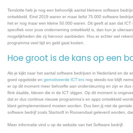
Tenslotte heb je nog een behoorlijk aantal kleinere software bed
ontwikkeld. Eind 2019 waren er maar liefst 75.000 software bedrijve
het er nog maar een kleine 50.000 waren. Dit geeft al aan dat IC
specifiek voor jouw onderneming ontwikkeld is, dan kun je uiteraar
mogelijkheden die zij hiervoor aanbieden. Hou er echter wel reken
programma veel tijd en geld gaat kosten.
Hoe groot is de kans op een ba
Als je kijkt naar het aantal software bedrijven in Nederland en de
goed opgeleide en
gemotiveerde ICT’ers
nog steeds toe blijft nem
er op dit moment meer behoefte aan ondersteuning en zijn er dus 
flink daalde, bleven die in de ICT stijgen. Op dit moment is ongev
dat er dus continue nieuwe programma’s en apps ontwikkeld worde
klant geïmplementeerd moeten worden. Dus ben jij niet de geniale
software bedrijf zoals Startsoft in Roosendaal geleverd worden, dan
Meer informatie vind u op de website van het Software bedrijf.