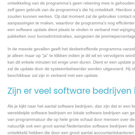
ontwikkeling van de programma’s geen rekening mee is gehouden.
zelf geen gebruik van de programma’s die hij ontwikkelt. Hierdoor z
zouden kunnen werken. Op dat moment zal de gebruiker contact o
aanpassingen te maken, waardoor de programma’s nog efficiënter 
een software update dient plaats te vinden in verband met wijzigin
pakketten voor loonadministraties, aangezien de premiepercentages
In de meeste gevallen geeft het desbetreffende programma vanzelf 
je alleen maar op “ja” te klikken indien je dit wil en vervolgens wor
kan dit enkele minuten tot enige uren duren. Dient er een update p
zal de update door de systeembeheerder worden uitgevoerd. Hij of
beschikbaar zal zijn in verband met een update.
Zijn er veel software bedrijven
Als je kijkt naar het aantal software bedrijven, dan zijn dat er een
wereldwijde software bedrijven en lokale software bedrijven van g
van programmatuur die op hele grote schaal door mensen over de he
natuurlijk ook een groot aantal Nederlandse software bedrijven die
ontwikkeld hebben die door een groot aantal accountantskantoren 