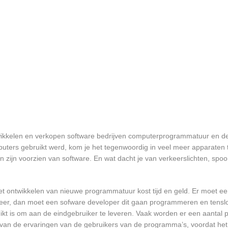
twikkelen en verkopen software bedrijven computerprogrammatuur en de
ters gebruikt werd, kom je het tegenwoordig in veel meer apparaten t
ten zijn voorzien van software. En wat dacht je van verkeerslichten, s
et ontwikkelen van nieuwe programmatuur kost tijd en geld. Er moet e
er, dan moet een sofware developer dit gaan programmeren en tensl
 is om aan de eindgebruiker te leveren. Vaak worden er een aantal pil
an de ervaringen van de gebruikers van de programma’s, voordat het