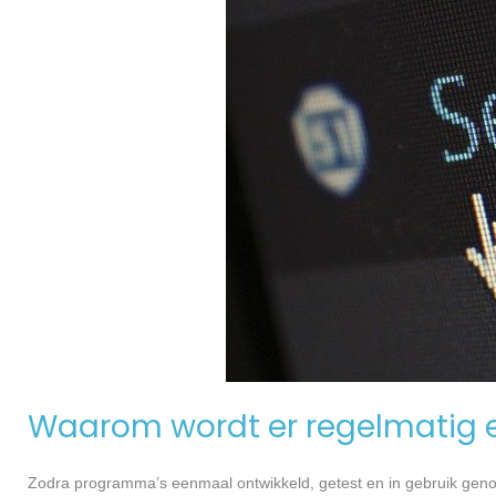
Waarom wordt er regelmatig 
Zodra programma’s eenmaal ontwikkeld, getest en in gebruik genome