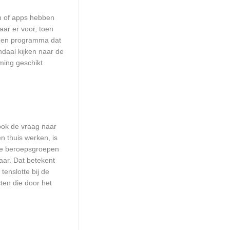
en of apps hebben
aar er voor, toen
n een programma dat
ndaal kijken naar de
ming geschikt
 ook de vraag naar
n thuis werken, is
lle beroepsgroepen
aar. Dat betekent
enslotte bij de
ten die door het