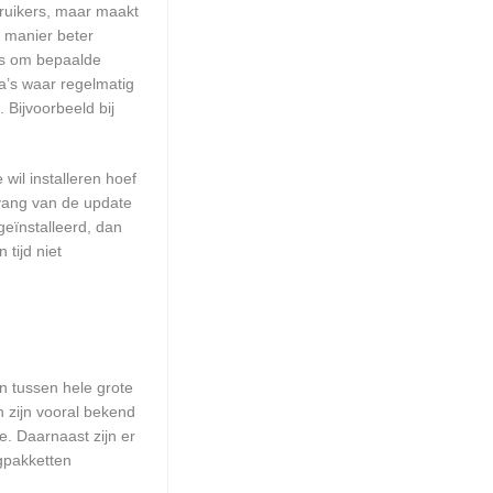
ruikers, maar maakt
e manier beter
is om bepaalde
a’s waar regelmatig
 Bijvoorbeeld bij
wil installeren hoef
mvang van de update
geïnstalleerd, dan
tijd niet
en tussen hele grote
n zijn vooral bekend
. Daarnaast zijn er
ngpakketten