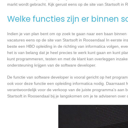
markt wordt gebracht. Kijk gerust eens op de site van Startsoft in 
Welke functies zijn er binnen 
Indien je van plan bent om op zoek te gaan naar een baan binnen ee
vacatures eens op de site van Startsoft in Roosendaal In eerste ins
beste een HBO opleiding in de richting van informatica volgen, ev
het is van belang dat je heel precies te werk kunt gaan en kunt pl
kunt programmeren, testen en met de klant kan overleggen inzake
ondersteuning krijgen van de software developer.
De functie van software developer is vooral gericht op het progra
ook voor deze functie een opleiding informatica nodig. Daarnaast h
verantwoordelijk voor de verkoop van de juiste programma’s aan 
Startsoft in Roosendaal bij je langskomen om je te adviseren ov