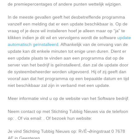
de premiepercentages of andere punten wettelijk wijzigen.
In de meeste gevallen geeft het desbetreffende programma
vanzelf een melding dat er een update beschikbaar is. Op de
vraag of je deze wil installeren hoef je alleen maar op “ja” te
klikken indien je dit wil en vervolgens wordt de software
update
automatisch geïnstalleerd
. Afhankelijk van de omvang van de
update kan dit enkele minuten tot enige uren duren. Dient er
een update plaats te vinden aan een programma dat op de
server van het bedrijf is geïnstalleerd, dan zal de update door
de systeembeheerder worden uitgevoerd. Hij of zij geeft dan
vooraf aan dat het programma op een bepaalde datum en tijd
niet beschikbaar zal zijn in verband met een update.
Meer informatie vind u op de website van het Software bedrijf.
Neem contact op met Stichting Tubbig Nieuws via de telefoon
op: . Of via email:
. Of bezoek hun website:
Je vind Stichting Tubbig Nieuws op: R√É¬∂ringstraat 0 7678
AE in Geesteren.