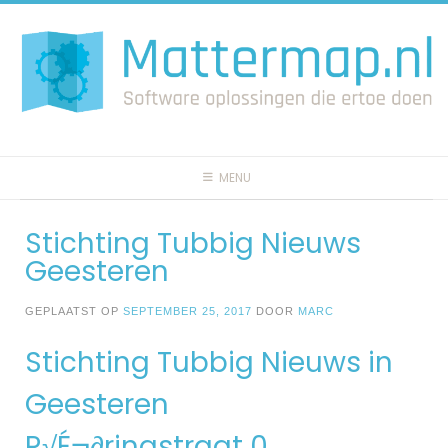
Spring
naar
inhoud
MENU
Stichting Tubbig Nieuws
Geesteren
GEPLAATST OP
SEPTEMBER 25, 2017
DOOR
MARC
Stichting Tubbig Nieuws in
Geesteren
R√É¬∂ringstraat 0