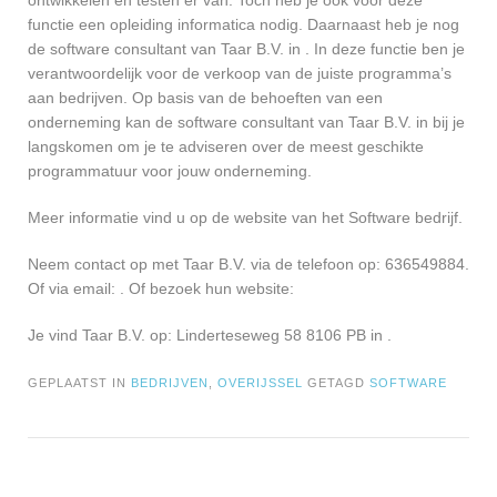
ontwikkelen en testen er van. Toch heb je ook voor deze
functie een opleiding informatica nodig. Daarnaast heb je nog
de software consultant van Taar B.V. in . In deze functie ben je
verantwoordelijk voor de verkoop van de juiste programma’s
aan bedrijven. Op basis van de behoeften van een
onderneming kan de software consultant van Taar B.V. in bij je
langskomen om je te adviseren over de meest geschikte
programmatuur voor jouw onderneming.
Meer informatie vind u op de website van het Software bedrijf.
Neem contact op met Taar B.V. via de telefoon op: 636549884.
Of via email:
. Of bezoek hun website:
Je vind Taar B.V. op: Linderteseweg 58 8106 PB in .
GEPLAATST IN
BEDRIJVEN
,
OVERIJSSEL
GETAGD
SOFTWARE
Bericht