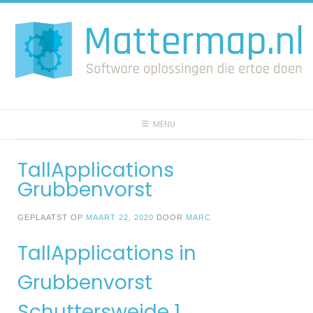
Spring
naar
inhoud
MENU
TallApplications
Grubbenvorst
GEPLAATST OP
MAART 22, 2020
DOOR
MARC
TallApplications in
Grubbenvorst
Schuttersweide 1