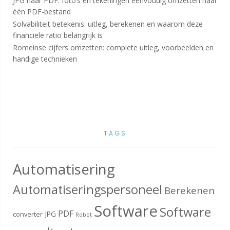
JPG naar PDF: foto’s en tekeningen eenvoudig omzetten naar
één PDF-bestand
Solvabiliteit betekenis: uitleg, berekenen en waarom deze
financiële ratio belangrijk is
Romeinse cijfers omzetten: complete uitleg, voorbeelden en
handige technieken
TAGS
Automatisering
Automatiseringspersoneel
Berekenen
Software
Software
PDF
JPG
converter
Robot