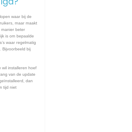
igd?
lopen waar bij de
ruikers, maar maakt
e manier beter
jk is om bepaalde
a’s waar regelmatig
 Bijvoorbeeld bij
wil installeren hoef
mvang van de update
geïnstalleerd, dan
tijd niet