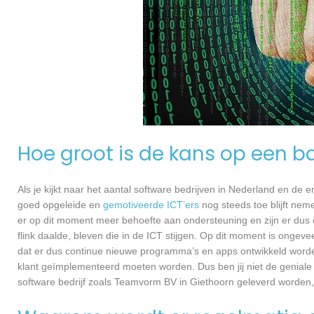
Hoe groot is de kans op een ba
Als je kijkt naar het aantal software bedrijven in Nederland en de
goed opgeleide en
gemotiveerde ICT’ers
nog steeds toe blijft nem
er op dit moment meer behoefte aan ondersteuning en zijn er dus 
flink daalde, bleven die in de ICT stijgen. Op dit moment is ongev
dat er dus continue nieuwe programma’s en apps ontwikkeld worde
klant geïmplementeerd moeten worden. Dus ben jij niet de geniale
software bedrijf zoals Teamvorm BV in Giethoorn geleverd worden, d