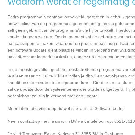
Waarom wordt er regelmatig 
Zodra programma’s eenmaal ontwikkeld, getest en in gebruik genome
ontwikkeling van de programma’s geen rekening mee is gehouden.
zelf geen gebruik van de programma’s die hij ontwikkelt. Hierdoor z
zouden kunnen werken. Op dat moment zal de gebruiker contact 
aanpassingen te maken, waardoor de programma’s nog efficiënter 
een software update dient plaats te vinden in verband met wijzigin
pakketten voor loonadministraties, aangezien de premiepercentages
In de meeste gevallen geeft het desbetreffende programma vanzelf 
je alleen maar op “ja” te klikken indien je dit wil en vervolgens wor
kan dit enkele minuten tot enige uren duren. Dient er een update p
zal de update door de systeembeheerder worden uitgevoerd. Hij of
beschikbaar zal zijn in verband met een update.
Meer informatie vind u op de website van het Software bedrijf.
Neem contact op met Teamvorm BV via de telefoon op: 0521-36192
Je vind Teamvorm BV op: Kerkweg 51 8355 BM in Giethoorn.