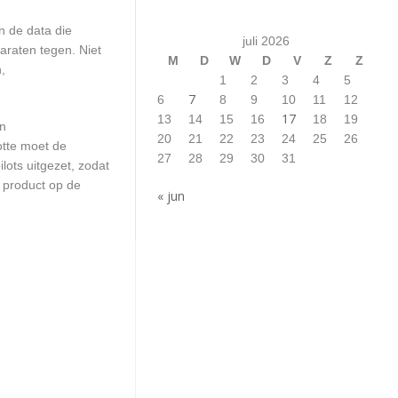
n de data die
juli 2026
araten tegen. Niet
M
D
W
D
V
Z
Z
,
1
2
3
4
5
7
6
8
9
10
11
12
17
13
14
15
16
18
19
en
20
21
22
23
24
25
26
otte moet de
27
28
29
30
31
ots uitgezet, zodat
 product op de
« jun