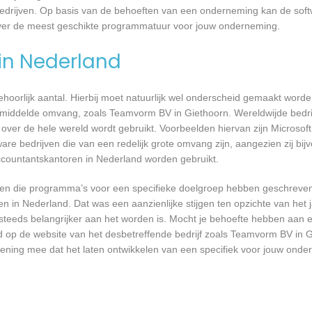
bedrijven. Op basis van de behoeften van een onderneming kan de soft
over de meest geschikte programmatuur voor jouw onderneming.
 in Nederland
 behoorlijk aantal. Hierbij moet natuurlijk wel onderscheid gemaakt word
gemiddelde omvang, zoals Teamvorm BV in Giethoorn. Wereldwijde bedrij
er de hele wereld wordt gebruikt. Voorbeelden hiervan zijn Microsoft
are bedrijven die van een redelijk grote omvang zijn, aangezien zij bij
ccountantskantoren in Nederland worden gebruikt.
rijven die programma’s voor een specifieke doelgroep hebben geschrev
n in Nederland. Dat was een aanzienlijke stijgen ten opzichte van het j
T steeds belangrijker aan het worden is. Mocht je behoefte hebben aa
rd op de website van het desbetreffende bedrijf zoals Teamvorm BV in G
kening mee dat het laten ontwikkelen van een specifiek voor jouw onde