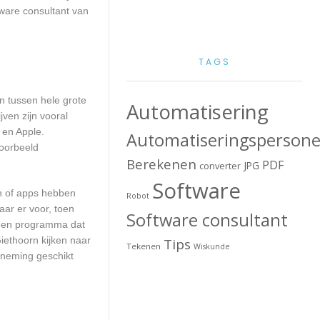
ware consultant van
TAGS
en tussen hele grote
Automatisering
ven zijn vooral
 en Apple.
Automatiseringspersone
voorbeeld
Berekenen
PDF
JPG
converter
Software
en of apps hebben
Robot
aar er voor, toen
Software consultant
n een programma dat
iethoorn kijken naar
Tips
Tekenen
Wiskunde
rneming geschikt