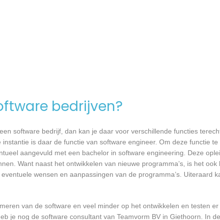
software bedrijven?
n software bedrijf, dan kan je daar voor verschillende functies terecht
nstantie is daar de functie van software engineer. Om deze functie te 
entueel aangevuld met een bachelor in software engineering. Deze oplei
annen. Want naast het ontwikkelen van nieuwe programma’s, is het ook b
 eventuele wensen en aanpassingen van de programma’s. Uiteraard kan
mmeren van de software en veel minder op het ontwikkelen en testen er
heb je nog de software consultant van Teamvorm BV in Giethoorn. In de