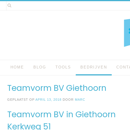
Spring
naar
inhoud
HOME
BLOG
TOOLS
BEDRIJVEN
CONT
Teamvorm BV Giethoorn
GEPLAATST OP
APRIL 13, 2018
DOOR
MARC
Teamvorm BV in Giethoorn
Kerkweg 51