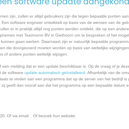
een software update aangekond
n zijn, zullen er altijd gebruikers zijn die tegen bepaalde punten aan
 Een software engineer ontwikkelt op basis van de wensen van de geb
ullen er in praktijk altijd nog punten worden ontdekt, die op een ander
opnemen met Teamvorm BV in Giethoorn om te bespreken of het mogeli
kunnen gaan werken. Daarnaast zijn er natuurlijk bepaalde programm
gen die doorgevoerd moeten worden op basis van wettelijke wijzigingen.
 of andere punten wettelijk wijzigen.
een melding dat er een update beschikbaar is. Op de vraag of je deze 
dt de software
update automatisch geïnstalleerd
. Afhankelijk van de o
laats te vinden aan een programma dat op de server van het bedrijf is 
 zij geeft dan vooraf aan dat het programma op een bepaalde datum en 
0. Of via email:
. Of bezoek hun website: