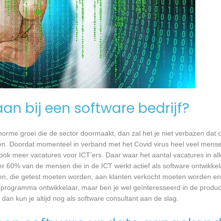
an bij een software bedrijf?
 enorme groei die de sector doormaakt, dan zal het je niet verbazen dat
en. Doordat momenteel in verband met het Covid virus heel veel mense
ook meer vacatures voor ICT’ers. Daar waar het aantal vacatures in a
eer 60% van de mensen die in de ICT werkt actief als software ontwikkel
n, die getest moeten worden, aan klanten verkocht moeten worden en t
 programma ontwikkelaar, maar ben je wel geïnteresseerd in de produc
an kun je altijd nog als software consultant aan de slag.