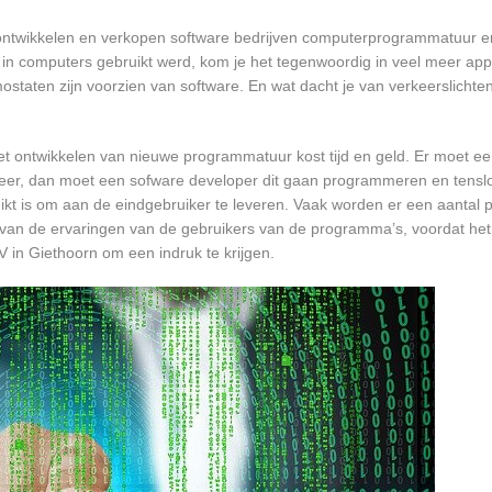
ontwikkelen en verkopen software bedrijven computerprogrammatuur e
in computers gebruikt werd, kom je het tegenwoordig in veel meer app
mostaten zijn voorzien van software. En wat dacht je van verkeerslichten
et ontwikkelen van nieuwe programmatuur kost tijd en geld. Er moet e
er, dan moet een sofware developer dit gaan programmeren en tensl
 is om aan de eindgebruiker te leveren. Vaak worden er een aantal pil
an de ervaringen van de gebruikers van de programma’s, voordat het
 in Giethoorn om een indruk te krijgen.