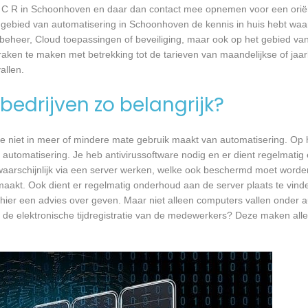
 / C R in Schoonhoven en daar dan contact mee opnemen voor een orië
et gebied van automatisering in Schoonhoven de kennis in huis hebt waar
mbeheer, Cloud toepassingen of beveiliging, maar ook op het gebied v
aken te maken met betrekking tot de tarieven van maandelijkse of jaarl
llen.
bedrijven zo belangrijk?
e niet in meer of mindere mate gebruik maakt van automatisering. Op 
 automatisering. Je heb antivirussoftware nodig en er dient regelmatig
waarschijnlijk via een server werken, welke ook beschermd moet worde
akt. Ook dient er regelmatig onderhoud aan de server plaats te vind
 hier een advies over geven. Maar niet alleen computers vallen onder 
 de elektronische tijdregistratie van de medewerkers? Deze maken all