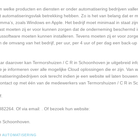
 welke producten en diensten er onder automatisering bedrijven valle
 automatiseringsvlak betrekking hebben. Zo is het van belang dat er m
a’s, zoals Windows en Apple. Het bedrijf moet minimaal in staat zijn
ast moeten zij er voor kunnen zorgen dat de onderneming beschermd i
virussoftware moeten kunnen installeren. Tevens moeten zij er voor zorg
an de omvang van het bedrijf, per uur, per 4 uur of per dag een back-
ar daarover kan Termorshuizen / C R in Schoonhoven je uitgebreid in
je informeren over alle mogelijke Cloud oplossingen die er zijn. Van w
atiseringsbedrijven ook terecht indien je een website wil laten bouwen
 contact op met één van de medewerkers van Termorshuizen / C R in 
f.
382264. Of via email:
. Of bezoek hun website:
in Schoonhoven.
D
AUTOMATISERING