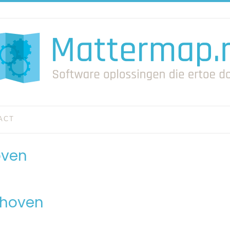
ACT
oven
nhoven