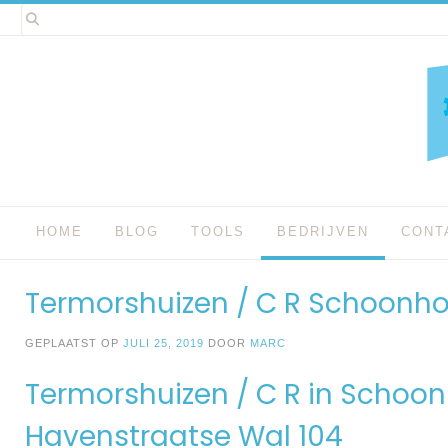
Spring
naar
inhoud
HOME
BLOG
TOOLS
BEDRIJVEN
CONT
Termorshuizen / C R Schoonh
GEPLAATST OP
JULI 25, 2019
DOOR
MARC
Termorshuizen / C R in Schoo
Havenstraatse Wal 104