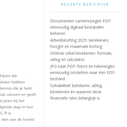
RECENTE BERICHTEN
Documenten samenvoegen PDF:
eenvoudig digitaal bestanden
beheren
Arbeidskorting 2025: berekenen,
hoogte en maximale korting
Omtrek cirkel berekenen: formule,
uitleg en calculator
JPG naar PDF: foto’s en tekeningen
eenvoudig omzetten naar één PDF-
rijven die
bestand
esloten hebben
Solvabiliteit betekenis: uitleg,
kennis die je hebt
berekenen en waarom deze
ir uitvoert en geeft
financiële ratio belangrijk is
 jaren bij het
olgende stap in hun
 C R in
r één van de hardst