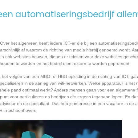
en automatiseringsbedrijf alle
Over het algemeen heeft iedere ICT-er die bij een automatiseringsbed
waarschijnlijk af waarom de richting van media hierbij genoemd wordt. 
en ook websites bouwen, dienen er teksten voor deze websites geschr
gehouden te worden en het bedrijf dient extern te worden gepromoot.
a het volgen van een MBO- of HBO opleiding in de richting van ICT, g
pecialiseren in de aanleg van wifi-netwerken. Welke apparatuur is het 
et gehele pand optimaal werkt? Andere mensen gaan voor een algemene f
unt voor particulieren en bedrijven die ergens tegenaan lopen. En dan 
 adviseur en de consultant. Dus heb je interesse in een vacature in de a
 R in Schoonhoven.