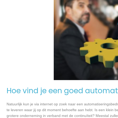
Hoe vind je een goed automati
Natuurlijk kun je via internet op zoek naar een automatiseringsbedri
te leveren waar jij op dit moment behoefte aan hebt. Is een klein bed
grotere onderneming in verband met de continuïteit? Meestal zullen