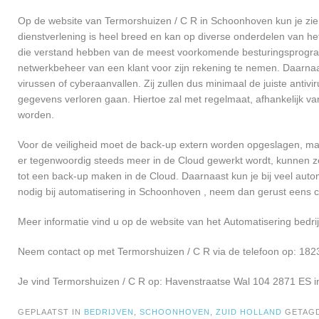
Op de website van Termorshuizen / C R in Schoonhoven kun je zien
dienstverlening is heel breed en kan op diverse onderdelen van het
die verstand hebben van de meest voorkomende besturingsprogramm
netwerkbeheer van een klant voor zijn rekening te nemen. Daarna
virussen of cyberaanvallen. Zij zullen dus minimaal de juiste anti
gegevens verloren gaan. Hiertoe zal met regelmaat, afhankelijk v
worden.
Voor de veiligheid moet de back-up extern worden opgeslagen, ma
er tegenwoordig steeds meer in de Cloud gewerkt wordt, kunnen ze 
tot een back-up maken in de Cloud. Daarnaast kun je bij veel autom
nodig bij automatisering in Schoonhoven , neem dan gerust eens
Meer informatie vind u op de website van het Automatisering bedrij
Neem contact op met Termorshuizen / C R via de telefoon op: 182
Je vind Termorshuizen / C R op: Havenstraatse Wal 104 2871 ES 
GEPLAATST IN
BEDRIJVEN
,
SCHOONHOVEN
,
ZUID HOLLAND
GETAG