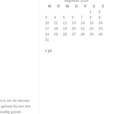
augustus 2026
M
D
W
D
V
Z
Z
1
2
3
4
5
6
7
8
9
10
11
12
13
14
15
16
17
18
19
20
21
22
23
24
25
26
27
28
29
30
31
« jul
kt is om de dienste
 gebaat bij een iets
evallig goede