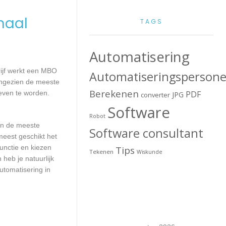
maal
TAGS
Automatisering
rijf werkt een MBO
Automatiseringspersone
Aangezien de meeste
Berekenen
even te worden.
PDF
JPG
converter
Software
Robot
aan de meeste
Software consultant
meest geschikt het
unctie en kiezen
Tips
Tekenen
Wiskunde
heb je natuurlijk
utomatisering in