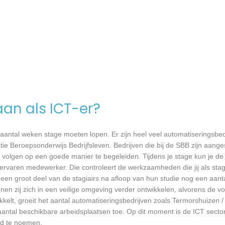
aan als ICT-er?
 aantal weken stage moeten lopen. Er zijn heel veel automatiseringsbed
tie Beroepsonderwijs Bedrijfsleven. Bedrijven die bij de SBB zijn aang
volgen op een goede manier te begeleiden. Tijdens je stage kun je de 
rvaren medewerker. Die controleert de werkzaamheden die jij als stagia
t een groot deel van de stagiairs na afloop van hun studie nog een aantal
en zij zich in een veilige omgeving verder ontwikkelen, alvorens de v
kkelt, groeit het aantal automatiseringsbedrijven zoals Termorshuizen /
aantal beschikbare arbeidsplaatsen toe. Op dit moment is de ICT secto
ed te noemen.