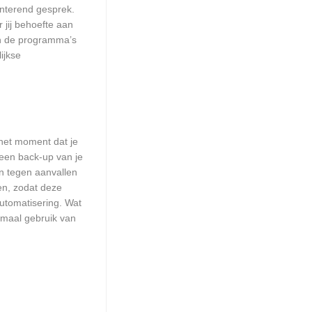
nterend gesprek.
 jij behoefte aan
an de programma’s
ijkse
het moment dat je
 een back-up van je
n tegen aanvallen
en, zodat deze
automatisering. Wat
emaal gebruik van