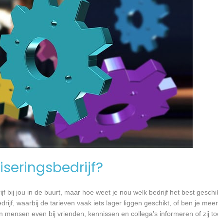
seringsbedrijf?
jf bij jou in de buurt, maar hoe weet je nou welk bedrijf het best geschi
rijf, waarbij de tarieven vaak iets lager liggen geschikt, of ben je meer
 mensen even bij vrienden, kennissen en collega’s informeren of zij to