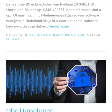
Beheervisie BV in Linschoten van Rietlaan 19 3461 HW
Linschoten Bel ons op: 0348-499337 Meer informatie vind u
op: Of mail naar:
info@beheervisie.nl
Zijn er veel software
bedrijven in Nederland Als je kijkt naar het aantal software
bedrijven, dan zijn dat er
... Verder lezen
GEPLAATST IN
BEDRIJVEN
,
LINSCHOTEN
,
UTRECHT
GETAGD
SOFTWARE
Qbell Linschoten