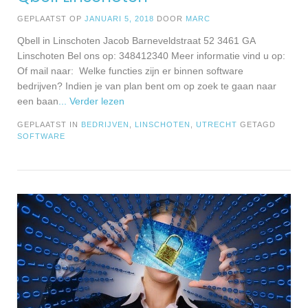
GEPLAATST OP
JANUARI 5, 2018
DOOR
MARC
Qbell in Linschoten Jacob Barneveldstraat 52 3461 GA
Linschoten Bel ons op: 348412340 Meer informatie vind u op:
Of mail naar: Welke functies zijn er binnen software
bedrijven? Indien je van plan bent om op zoek te gaan naar
een baan
... Verder lezen
GEPLAATST IN
BEDRIJVEN
,
LINSCHOTEN
,
UTRECHT
GETAGD
SOFTWARE