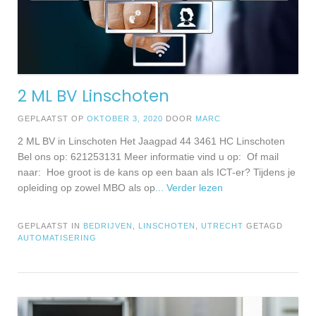
2 ML BV Linschoten
GEPLAATST OP
OKTOBER 3, 2020
DOOR
MARC
2 ML BV in Linschoten Het Jaagpad 44 3461 HC Linschoten
Bel ons op: 621253131 Meer informatie vind u op: Of mail
naar: Hoe groot is de kans op een baan als ICT-er? Tijdens je
opleiding op zowel MBO als op
... Verder lezen
GEPLAATST IN
BEDRIJVEN
,
LINSCHOTEN
,
UTRECHT
GETAGD
AUTOMATISERING