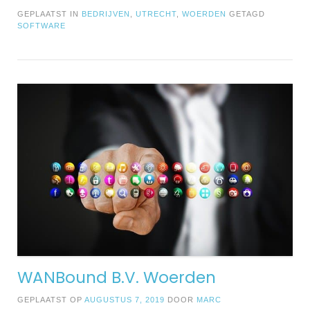
GEPLAATST IN
BEDRIJVEN
,
UTRECHT
,
WOERDEN
GETAGD
SOFTWARE
WANBound B.V. Woerden
GEPLAATST OP
AUGUSTUS 7, 2019
DOOR
MARC