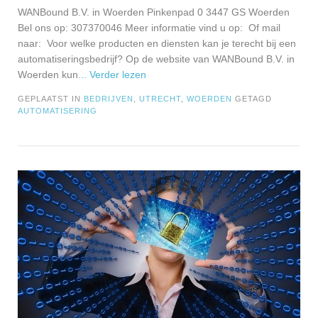
WANBound B.V. in Woerden Pinkenpad 0 3447 GS Woerden
Bel ons op: 307370046 Meer informatie vind u op: Of mail
naar: Voor welke producten en diensten kan je terecht bij een
automatiseringsbedrijf? Op de website van WANBound B.V. in
Woerden kun
... Verder lezen
GEPLAATST IN
BEDRIJVEN
,
UTRECHT
,
WOERDEN
GETAGD
AUTOMATISERING