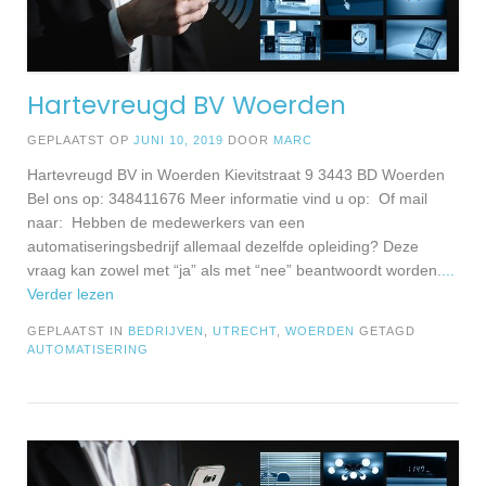
Hartevreugd BV Woerden
GEPLAATST OP
JUNI 10, 2019
DOOR
MARC
Hartevreugd BV in Woerden Kievitstraat 9 3443 BD Woerden
Bel ons op: 348411676 Meer informatie vind u op: Of mail
naar: Hebben de medewerkers van een
automatiseringsbedrijf allemaal dezelfde opleiding? Deze
vraag kan zowel met “ja” als met “nee” beantwoordt worden.
...
Verder lezen
GEPLAATST IN
BEDRIJVEN
,
UTRECHT
,
WOERDEN
GETAGD
AUTOMATISERING