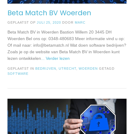
Beta Match BV Woerden
GEPLAATST OP
JULI 25, 2020
DOOR
MARC
Beta Match BV in Woerden Bastion Willem 20 3445 DH
Woerden Bel ons op: 0348-480683 Meer informatie vind u op:
Of mail naar:
info@betamatch.nl
Wat doen software bedrijven?
Zoals je op de website van Beta Match BV in Woerden kunt
lezen ontwikkelen
... Verder lezen
GEPLAATST IN
BEDRIJVEN
,
UTRECHT
,
WOERDEN
GETAGD
SOFTWARE