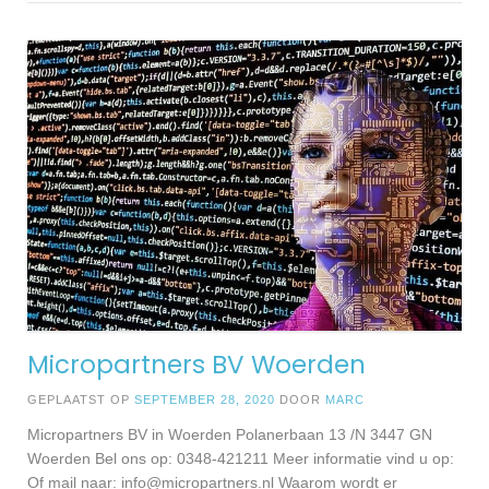
Micropartners BV Woerden
GEPLAATST OP
SEPTEMBER 28, 2020
DOOR
MARC
Micropartners BV in Woerden Polanerbaan 13 /N 3447 GN
Woerden Bel ons op: 0348-421211 Meer informatie vind u op:
Of mail naar:
info@micropartners.nl
Waarom wordt er