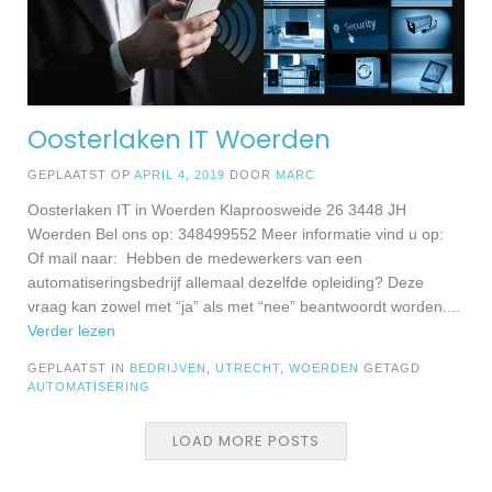
Oosterlaken IT Woerden
GEPLAATST OP
APRIL 4, 2019
DOOR
MARC
Oosterlaken IT in Woerden Klaproosweide 26 3448 JH
Woerden Bel ons op: 348499552 Meer informatie vind u op:
Of mail naar: Hebben de medewerkers van een
automatiseringsbedrijf allemaal dezelfde opleiding? Deze
vraag kan zowel met “ja” als met “nee” beantwoordt worden.
...
Verder lezen
GEPLAATST IN
BEDRIJVEN
,
UTRECHT
,
WOERDEN
GETAGD
AUTOMATISERING
LOAD MORE POSTS