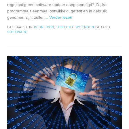
regelmatig een software update aangekondigd? Zodra
programma’s eenmaal ontwikkeld, getest en in gebruik
genomen zijn, zullen
... Verder lezen
GEPLAATST IN
BEDRIJVEN
,
UTRECHT
,
WOERDEN
GETAGD
SOFTWARE