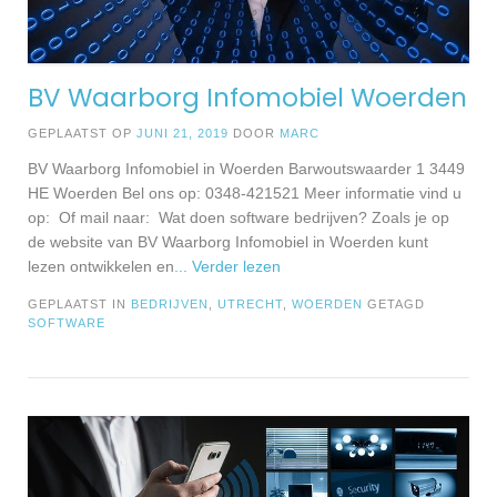
BV Waarborg Infomobiel Woerden
GEPLAATST OP
JUNI 21, 2019
DOOR
MARC
BV Waarborg Infomobiel in Woerden Barwoutswaarder 1 3449
HE Woerden Bel ons op: 0348-421521 Meer informatie vind u
op: Of mail naar: Wat doen software bedrijven? Zoals je op
de website van BV Waarborg Infomobiel in Woerden kunt
lezen ontwikkelen en
... Verder lezen
GEPLAATST IN
BEDRIJVEN
,
UTRECHT
,
WOERDEN
GETAGD
SOFTWARE