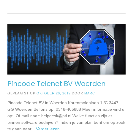
Pincode Telenet BV Woerden
GEPLAATST OP
OKTOBER 20, 2019
DOOR
MARC
Pincode Telenet BV in Woerden Korenmolenlaan 1 /C 3447
GG Woerden Bel ons op: 0348-466888 Meer informatie vind u
op: Of mail naar:
helpdesk@pti.nl
Welke functies zijn er
binnen software bedrijven? Indien je van plan bent om op zoek
te gaan naar
... Verder lezen