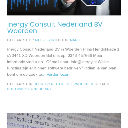
Inergy Consult Nederland BV
Woerden
GEPLAATST OP
MEI 28, 2020
DOOR
MARC
Inergy Consult Nederland BV in Woerden Prins Hendrikkade 1
/A 3441 XD Woerden Bel ons op: 0348-457666 Meer
informatie vind u op: Of mail naar:
info@inergy.nl
Welke
functies zijn er binnen software bedrijven? Indien je van plan
bent om op zoek te
... Verder lezen
GEPLAATST IN
BEDRIJVEN
,
UTRECHT
,
WOERDEN
GETAGD
SOFTWARE CONSULTANT