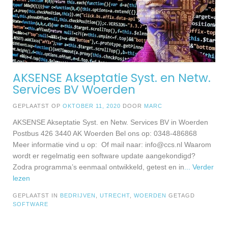
AKSENSE Akseptatie Syst. en Netw.
Services BV Woerden
GEPLAATST OP
OKTOBER 11, 2020
DOOR
MARC
AKSENSE Akseptatie Syst. en Netw. Services BV in Woerden
Postbus 426 3440 AK Woerden Bel ons op: 0348-486868
Meer informatie vind u op: Of mail naar:
info@ccs.nl
Waarom
wordt er regelmatig een software update aangekondigd?
Zodra programma’s eenmaal ontwikkeld, getest en in
... Verder
lezen
GEPLAATST IN
BEDRIJVEN
,
UTRECHT
,
WOERDEN
GETAGD
SOFTWARE