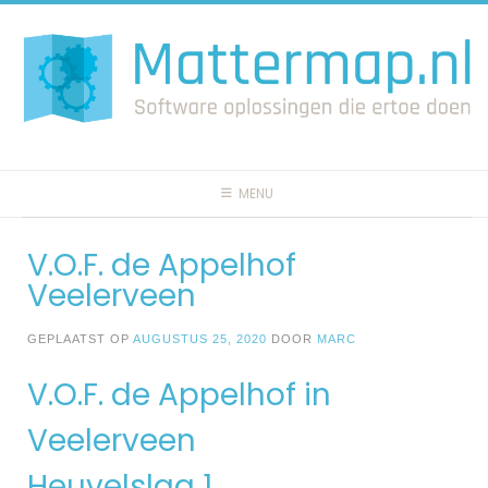
Spring
naar
inhoud
MENU
V.O.F. de Appelhof
Veelerveen
GEPLAATST OP
AUGUSTUS 25, 2020
DOOR
MARC
V.O.F. de Appelhof in
Veelerveen
Heuvelslag 1