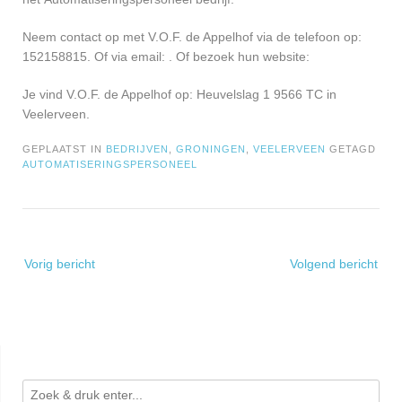
Neem contact op met V.O.F. de Appelhof via de telefoon op:
152158815. Of via email:
. Of bezoek hun website:
Je vind V.O.F. de Appelhof op: Heuvelslag 1 9566 TC in
Veelerveen.
GEPLAATST IN
BEDRIJVEN
,
GRONINGEN
,
VEELERVEEN
GETAGD
AUTOMATISERINGSPERSONEEL
Bericht
Vorig bericht
Volgend bericht
navigatie