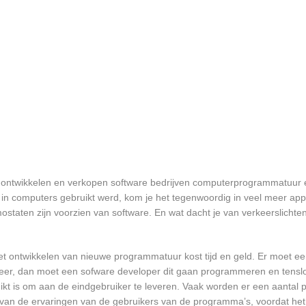
en ontwikkelen en verkopen software bedrijven computerprogrammatuur 
in computers gebruikt werd, kom je het tegenwoordig in veel meer app
mostaten zijn voorzien van software. En wat dacht je van verkeerslichten
et ontwikkelen van nieuwe programmatuur kost tijd en geld. Er moet e
er, dan moet een sofware developer dit gaan programmeren en tensl
 is om aan de eindgebruiker te leveren. Vaak worden er een aantal pil
an de ervaringen van de gebruikers van de programma’s, voordat het