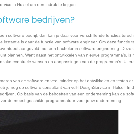
rvice in Hulsel om een indruk te krijgen.
software bedrijven?
n software bedrijf, dan kan je daar voor verschillende functies terecht
e instantie is daar de functie van software engineer. Om deze functie t
, eventueel aangevuld met een bachelor in software engineering. Deze o
 kunt plannen. Want naast het ontwikkelen van nieuwe programma’s, is h
 inzake eventuele wensen en aanpassingen van de programma’s. Uiteraa
mmeren van de software en veel minder op het ontwikkelen en testen er
eb je nog de software consultant van vdH DesignService in Hulsel. In d
bedrijven. Op basis van de behoeften van een onderneming kan de soft
n over de meest geschikte programmatuur voor jouw onderneming.