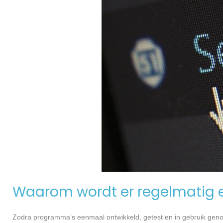
Waarom wordt er regelmatig 
Zodra programma’s eenmaal ontwikkeld, getest en in gebruik genome