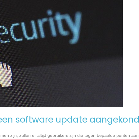
een software update aangekond
n zijn, zullen er altijd gebruikers zijn die tegen bepaalde punten aan