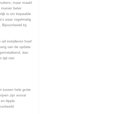
ruikers, maar maakt
e manier beter
lijk is om bepaalde
a’s waar regelmatig
 Bijvoorbeeld bij
wil installeren hoef
mvang van de update
geïnstalleerd, dan
tijd niet
en tussen hele grote
jven zijn vooral
 en Apple.
voorbeeld