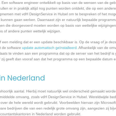
 Een software engineer ontwikkelt op basis van de wensen van de geb
ullen er in praktijk altijd nog punten worden ontdekt, die op een ander
pnemen met vdH DesignService in Hulsel om te bespreken of het moge
kunnen gaan werken. Daarnaast zijn er natuurlijk bepaalde programm
gen die doorgevoerd moeten worden op basis van wettelijke wijzigingen.
 of andere punten wettelijk wijzigen.
een melding dat er een update beschikbaar is. Op de vraag of je deze 
dt de software
update automatisch geïnstalleerd
. Afhankelijk van de o
laats te vinden aan een programma dat op de server van het bedrijf is 
 zij geeft dan vooraf aan dat het programma op een bepaalde datum en 
 in Nederland
 behoorlijk aantal. Hierbij moet natuurlijk wel onderscheid gemaakt word
emiddelde omvang, zoals vdH DesignService in Hulsel. Wereldwijde bedri
er de hele wereld wordt gebruikt. Voorbeelden hiervan zijn Microsoft
are bedrijven die van een redelijk grote omvang zijn, aangezien zij bij
ccountantskantoren in Nederland worden gebruikt.