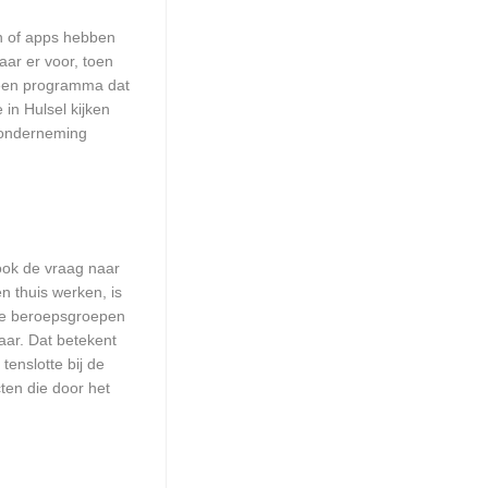
en of apps hebben
aar er voor, toen
n een programma dat
in Hulsel kijken
w onderneming
 ook de vraag naar
n thuis werken, is
lle beroepsgroepen
aar. Dat betekent
enslotte bij de
ten die door het