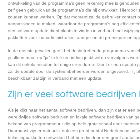
ontwikkeling van de programma’s geen rekening mee is gehouden.
zelf geen gebruik van de programma’s die hij ontwikkelt. Hierdoor z
zouden kunnen werken. Op dat moment zal de gebruiker contact o
aanpassingen te maken, waardoor de programma’s nog efficiënter 
een software update dient plaats te vinden in verband met wijzigin
pakketten voor loonadministraties, aangezien de premiepercentages
In de meeste gevallen geeft het desbetreffende programma vanzelf 
je alleen maar op “ja” te klikken indien je dit wil en vervolgens wor
kan dit enkele minuten tot enige uren duren. Dient er een update p
zal de update door de systeembeheerder worden uitgevoerd. Hij of
beschikbaar zal zijn in verband met een update.
Zijn er veel software bedrijven
Als je kijkt naar het aantal software bedrijven, dan zijn dat er een
wereldwijde software bedrijven en lokale software bedrijven van g
bekend van programmatuur die op hele grote schaal door mensen ov
Daarnaast zijn er natuurlijk ook een groot aantal Nederlandse softw
belastingpakketten ontwikkeld hebben die door een groot aantal a