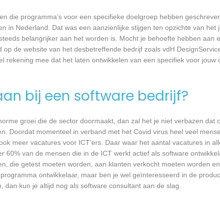
rijven die programma’s voor een specifieke doelgroep hebben geschrev
n in Nederland. Dat was een aanzienlijke stijgen ten opzichte van het j
T steeds belangrijker aan het worden is. Mocht je behoefte hebben aa
d op de website van het desbetreffende bedrijf zoals vdH DesignService 
wel rekening mee dat het laten ontwikkelen van een specifiek voor jou
an bij een software bedrijf?
 enorme groei die de sector doormaakt, dan zal het je niet verbazen dat
en. Doordat momenteel in verband met het Covid virus heel veel mense
ook meer vacatures voor ICT’ers. Daar waar het aantal vacatures in a
eer 60% van de mensen die in de ICT werkt actief als software ontwikkel
n, die getest moeten worden, aan klanten verkocht moeten worden en t
 programma ontwikkelaar, maar ben je wel geïnteresseerd in de produc
 dan kun je altijd nog als software consultant aan de slag.