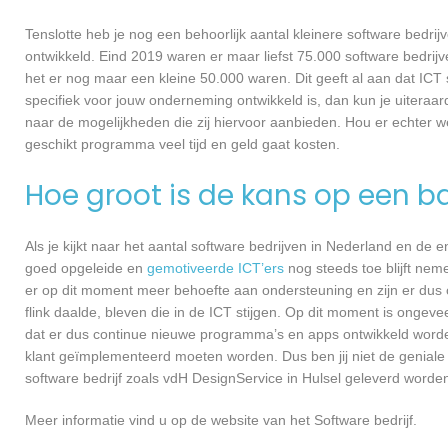
Tenslotte heb je nog een behoorlijk aantal kleinere software bed
ontwikkeld. Eind 2019 waren er maar liefst 75.000 software bedrijve
het er nog maar een kleine 50.000 waren. Dit geeft al aan dat IC
specifiek voor jouw onderneming ontwikkeld is, dan kun je uiteraar
naar de mogelijkheden die zij hiervoor aanbieden. Hou er echter 
geschikt programma veel tijd en geld gaat kosten.
Hoe groot is de kans op een ba
Als je kijkt naar het aantal software bedrijven in Nederland en de
goed opgeleide en
gemotiveerde ICT’ers
nog steeds toe blijft nem
er op dit moment meer behoefte aan ondersteuning en zijn er dus 
flink daalde, bleven die in de ICT stijgen. Op dit moment is ongev
dat er dus continue nieuwe programma’s en apps ontwikkeld worde
klant geïmplementeerd moeten worden. Dus ben jij niet de geniale
software bedrijf zoals vdH DesignService in Hulsel geleverd worden,
Meer informatie vind u op de website van het Software bedrijf.