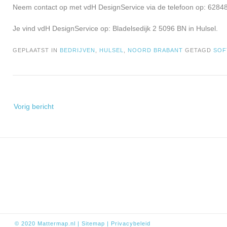
Neem contact op met vdH DesignService via de telefoon op: 62848
Je vind vdH DesignService op: Bladelsedijk 2 5096 BN in Hulsel.
GEPLAATST IN
BEDRIJVEN
,
HULSEL
,
NOORD BRABANT
GETAGD
SOF
Bericht
Vorig bericht
navigatie
© 2020
Mattermap.nl
|
Sitem
ap
|
Privacybeleid