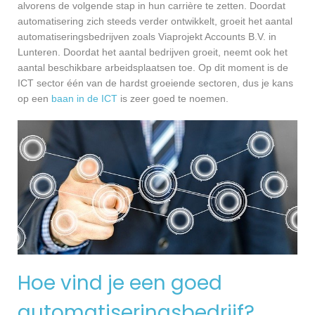
alvorens de volgende stap in hun carrière te zetten. Doordat
automatisering zich steeds verder ontwikkelt, groeit het aantal
automatiseringsbedrijven zoals Viaprojekt Accounts B.V. in
Lunteren. Doordat het aantal bedrijven groeit, neemt ook het
aantal beschikbare arbeidsplaatsen toe. Op dit moment is de
ICT sector één van de hardst groeiende sectoren, dus je kans
op een
baan in de ICT
is zeer goed te noemen.
Hoe vind je een goed
automatiseringsbedrijf?