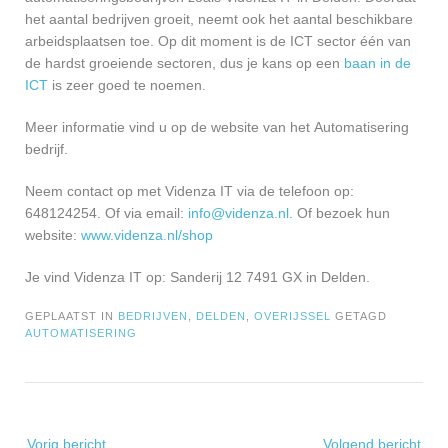
het aantal bedrijven groeit, neemt ook het aantal beschikbare
arbeidsplaatsen toe. Op dit moment is de ICT sector één van
de hardst groeiende sectoren, dus je kans op een
baan in de
ICT
is zeer goed te noemen.
Meer informatie vind u op de website van het Automatisering
bedrijf.
Neem contact op met Videnza IT via de telefoon op:
648124254. Of via email:
info@videnza.nl
. Of bezoek hun
website:
www.videnza.nl/shop
Je vind Videnza IT op: Sanderij 12 7491 GX in Delden.
GEPLAATST IN
BEDRIJVEN
,
DELDEN
,
OVERIJSSEL
GETAGD
AUTOMATISERING
Bericht
Vorig bericht
Volgend bericht