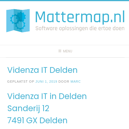
Spring
naar
inhoud
MENU
Videnza IT Delden
GEPLAATST OP
JUNI 1, 2019
DOOR
MARC
Videnza IT in Delden
Sanderij 12
7491 GX Delden