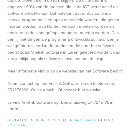
daalde, bleven die in de ICT stijgen. Op dit moment is
ongeveer 60% van de mensen die in de ICT werkt actief als
software ontwikkelaar. Dat betekent dat er dus continue
nieuwe programma’s en apps ontwikkeld worden, die getest
moeten worden, aan klanten verkocht moeten worden en
tenslotte bij de klant geïmplementeerd moeten worden. Dus
ben jij niet de geniale programma ontwikkelaar, maar ben je
wel geïnteresseerd in de producten die door het software
bedrijf zoals Vrielink Software in Laren geleverd worden, dan
kun je altijd nog als software consultant aan de slag.
Meer informatie vind u op de website van het Software bedrijf.
Neem contact op met Vrielink Software via de telefoon op:
651278290. Of via email:
. Of bezoek hun website:
Je vind Vrielink Software op: Bouwhuisweg 14 7245 VL in
Laren.
GEPLAATST IN
BEDRIJVEN
,
GELDERLAND
,
LAREN
GETAGD
SOFTWARE