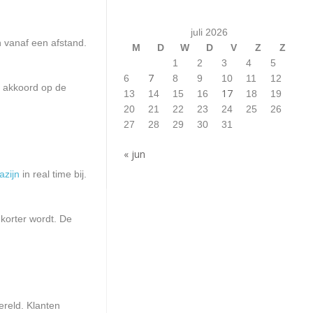
juli 2026
n vanaf een afstand.
M
D
W
D
V
Z
Z
1
2
3
4
5
7
6
8
9
10
11
12
r akkoord op de
17
13
14
15
16
18
19
20
21
22
23
24
25
26
27
28
29
30
31
« jun
azijn
in real time bij.
 korter wordt. De
ereld. Klanten