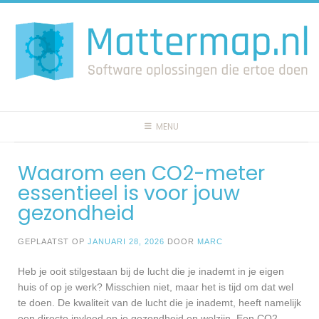
Spring
naar
inhoud
MENU
Waarom een CO2-meter
essentieel is voor jouw
gezondheid
GEPLAATST OP
JANUARI 28, 2026
DOOR
MARC
Heb je ooit stilgestaan bij de lucht die je inademt in je eigen
huis of op je werk? Misschien niet, maar het is tijd om dat wel
te doen. De kwaliteit van de lucht die je inademt, heeft namelijk
een directe invloed op je gezondheid en welzijn. Een CO2-